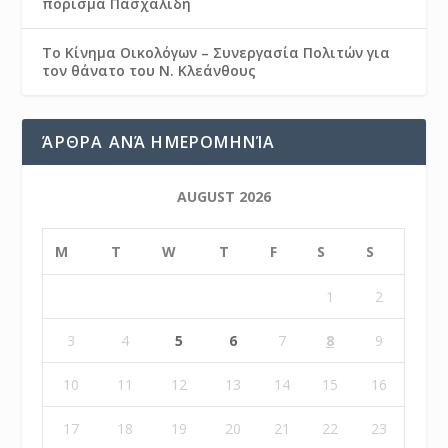
πόρισμα Πασχαλίδη
Το Κίνημα Οικολόγων – Συνεργασία Πολιτών για
τον θάνατο του Ν. Κλεάνθους
ΆΡΘΡΑ ΑΝΆ ΗΜΕΡΟΜΗΝΊΑ
AUGUST 2026
M
T
W
T
F
S
S
1
2
3
4
5
6
7
8
9
10
11
12
13
14
15
16
17
18
19
20
21
22
23