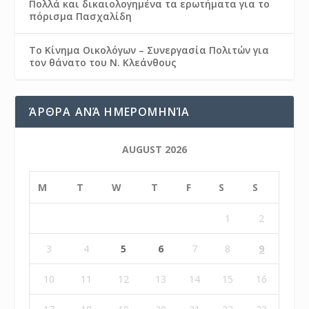
Πολλά και δικαιολογημένα τα ερωτήματα για το
πόρισμα Πασχαλίδη
Το Κίνημα Οικολόγων – Συνεργασία Πολιτών για
τον θάνατο του Ν. Κλεάνθους
ΆΡΘΡΑ ΑΝΆ ΗΜΕΡΟΜΗΝΊΑ
AUGUST 2026
M
T
W
T
F
S
S
1
2
3
4
5
6
7
8
9
10
11
12
13
14
15
16