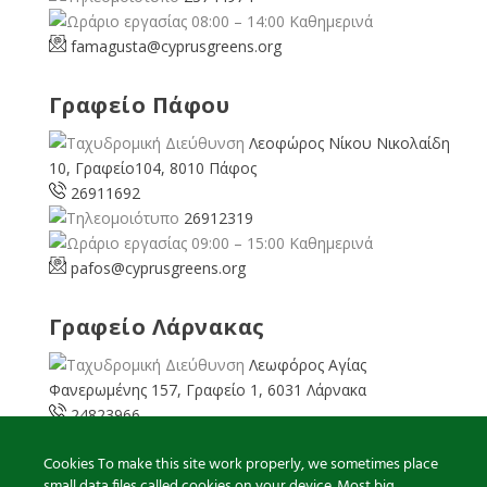
08:00 – 14:00 Καθημερινά
famagusta@
cyprusgreens.org
Γραφείο Πάφου
Λεοφώρος Νίκου Νικολαίδη
10, Γραφείο104, 8010 Πάφος
26911692
26912319
09:00 – 15:00 Καθημερινά
pafos@cyprusgreens.org
Γραφείο Λάρνακας
Λεωφόρος Αγίας
Φανερωμένης 157, Γραφείο 1, 6031 Λάρνακα
24823966
24823967
Cookies To make this site work properly, we sometimes place
08:00 – 16:00 Καθημερινά
small data files called cookies on your device. Most big