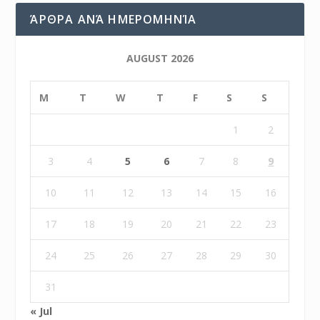
ΆΡΘΡΑ ΑΝΆ ΗΜΕΡΟΜΗΝΊΑ
AUGUST 2026
M
T
W
T
F
S
S
1
2
3
4
5
6
7
8
9
10
11
12
13
14
15
16
17
18
19
20
21
22
23
24
25
26
27
28
29
30
31
« Jul