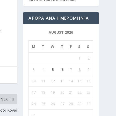
ΆΡΘΡΑ ΑΝΆ ΗΜΕΡΟΜΗΝΊΑ
ά
AUGUST 2026
M
T
W
T
F
S
S
1
2
3
4
5
6
7
8
9
10
11
12
13
14
15
16
17
18
19
20
21
22
23
NEXT
24
25
26
27
28
29
30
στα Κονιά
31