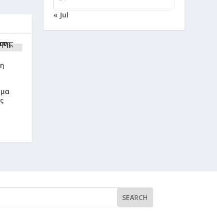
« Jul
ση
έμα
ς