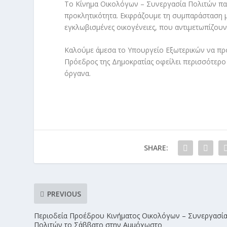
Το Κίνημα Οικολόγων – Συνεργασία Πολιτών παρακ
προκλητικότητα. Εκφράζουμε τη συμπαράσταση μας
εγκλωβισμένες οικογένειες, που αντιμετωπίζουν τ
Καλούμε άμεσα το Υπουργείο Εξωτερικών να προ
Πρόεδρος της Δημοκρατίας οφείλει περισσότερο 
όργανα.
SHARE:
PREVIOUS
Περιοδεία Προέδρου Κινήματος Οικολόγων – Συνεργασί
Πολιτών το Σάββατο στην Αμμόχωστο