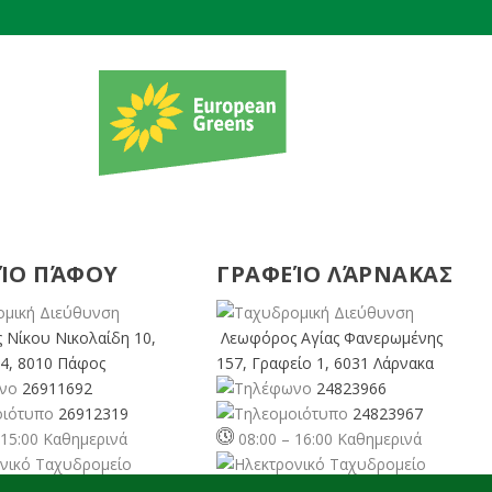
ΊΟ ΠΆΦΟΥ
ΓΡΑΦΕΊΟ ΛΆΡΝΑΚΑΣ
 Νίκου Νικολαίδη 10,
Λεωφόρος Αγίας Φανερωμένης
4, 8010 Πάφος
157, Γραφείο 1, 6031 Λάρνακα
26911692
24823966
26912319
24823967
 15:00 Καθημερινά
08:00 – 16:00 Καθημερινά
rusgreens.org
larnaka@cyprusgreens.
org