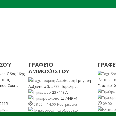
ΕΣΟΎ
ΓΡΑΦΕΊΟ
ΓΡΑΦΕ
ΑΜΜΟΧΏΣΤΟΥ
Οδός 16ης
ροφος,
Λεοφώρος
Γρηγόρη
mou Court,
Γραφείο10
Αυξεντίου 3, 5288 Παραλίμνι
23744975
23744974
2665
09:00 –
08:00 – 14:00 Καθημερινά
ερινά
pafos@cyp