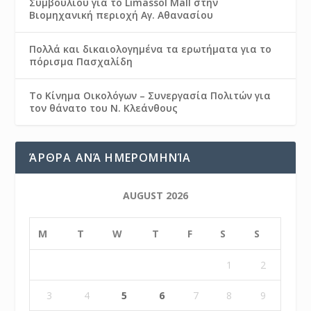
Συμβουλίου για το Limassol Mall στην
Βιομηχανική περιοχή Αγ. Αθανασίου
Πολλά και δικαιολογημένα τα ερωτήματα για το
πόρισμα Πασχαλίδη
Το Κίνημα Οικολόγων – Συνεργασία Πολιτών για
τον θάνατο του Ν. Κλεάνθους
ΆΡΘΡΑ ΑΝΆ ΗΜΕΡΟΜΗΝΊΑ
AUGUST 2026
M
T
W
T
F
S
S
1
2
3
4
5
6
7
8
9