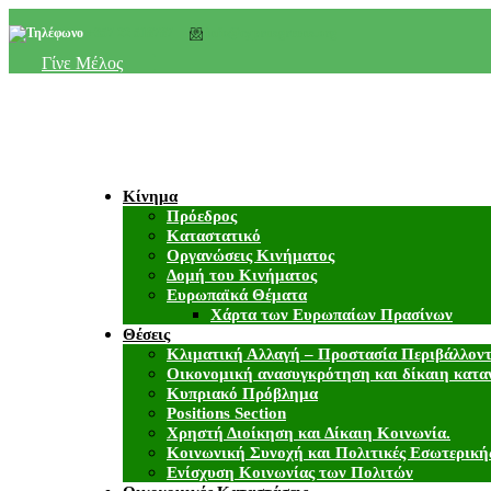
+357 22 518787
info@cyprusgreens.org
Γίνε Μέλος
Κίνημα
Πρόεδρος
Καταστατικό
Οργανώσεις Κινήματος
Δομή του Κινήματος
Ευρωπαϊκά Θέματα
Χάρτα των Ευρωπαίων Πρασίνων
Θέσεις
Κλιματική Αλλαγή – Προστασία Περιβάλλον
Οικονομική ανασυγκρότηση και δίκαιη κατα
Κυπριακό Πρόβλημα
Positions Section
Χρηστή Διοίκηση και Δίκαιη Κοινωνία.
Κοινωνική Συνοχή και Πολιτικές Εσωτερική
Ενίσχυση Κοινωνίας των Πολιτών