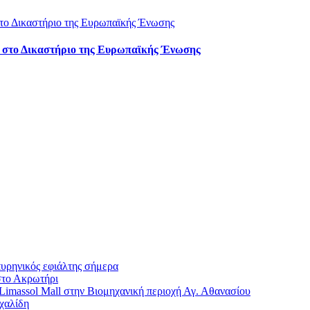
στο Δικαστήριο της Ευρωπαϊκής Ένωσης
πυρηνικός εφιάλτης σήμερα
στο Ακρωτήρι
imassol Mall στην Βιομηχανική περιοχή Αγ. Αθανασίου
χαλίδη