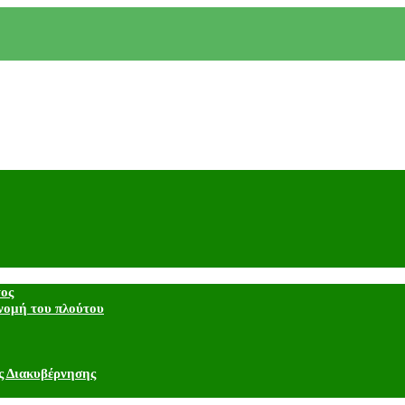
τος
νομή του πλούτου
ς Διακυβέρνησης