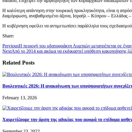
δικαίου, επιχειρεί την αμφισβήτηση των κυριαρχικών δικαιωμάτων 
Η καλύτερη απάντηση στην τουρκική προκλητικότητα, είναι η απρόσ
διαμόρφωση, αναβαθμισμένο άξονα, Ισραήλ – Κύπρου – Ελλάδας – 
Η κυβέρνηση οφείλει να αντιμετωπίσει παράλληλα τους σχεδιασμού
Share:
Previous
Η περιοχή του υδατοφράκτη Λυμπιών μετατρέπεται σε ένα
Next
Από το 2014 και ακόμα να εκδικαστεί υπόθεση κακοποίησης ζ
Related Posts
Βουλευτικές 2026: Η ανακοίνωση των υποψηφιοτήτων συνεχίζε
February 13, 2026
Χαιρετίζουμε την άρση της αδικίας που αφορά το επίδομα ασθενε
September 23, 2022