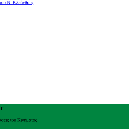
 του Ν. Κλεάνθους
er
άσεις του Κινήματος