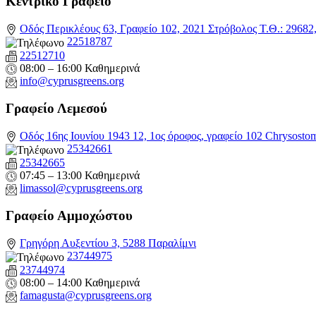
Κεντρικό Γραφείο
Οδός Περικλέους 63, Γραφείο 102, 2021 Στρόβολος Τ.Θ.: 2968
22518787
22512710
08:00 – 16:00 Καθημερινά
info@cyprusgreens.org
Γραφείο Λεμεσού
Οδός 16ης Ιουνίου 1943 12, 1ος όροφος, γραφείο 102 Chrysosto
25342661
25342665
07:45 – 13:00 Καθημερινά
limassol@
cyprusgreens.org
Γραφείο Αμμοχώστου
Γρηγόρη Αυξεντίου 3, 5288 Παραλίμνι
23744975
23744974
08:00 – 14:00 Καθημερινά
famagusta@
cyprusgreens.org