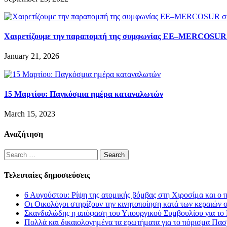
Χαιρετίζουμε την παραπομπή της συμφωνίας ΕΕ–MERCOSUR 
January 21, 2026
15 Μαρτίου: Παγκόσμια ημέρα καταναλωτών
March 15, 2023
Αναζήτηση
Search
for:
Τελευταίες δημοσιεύσεις
6 Αυγούστου: Ρίψη της ατομικής βόμβας στη Χιροσίμα και ο 
Οι Οικολόγοι στηρίζουν την κινητοποίηση κατά των κεραιών 
Σκανδαλώδης η απόφαση του Υπουργικού Συμβουλίου για το L
Πολλά και δικαιολογημένα τα ερωτήματα για το πόρισμα Πασ