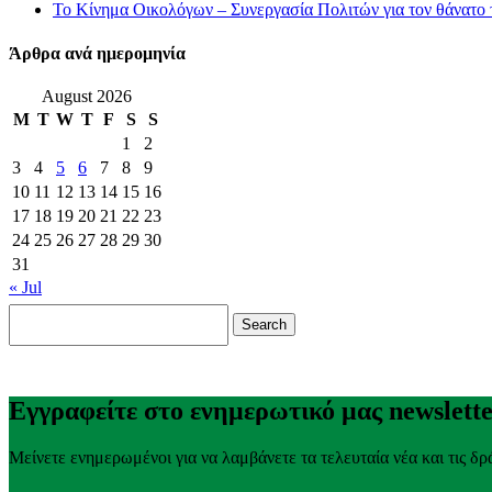
Το Κίνημα Οικολόγων – Συνεργασία Πολιτών για τον θάνατο
Άρθρα ανά ημερομηνία
August 2026
M
T
W
T
F
S
S
1
2
3
4
5
6
7
8
9
10
11
12
13
14
15
16
17
18
19
20
21
22
23
24
25
26
27
28
29
30
31
« Jul
Search
for:
Εγγραφείτε στο ενημερωτικό μας newslett
Μείνετε ενημερωμένοι για να λαμβάνετε τα τελευταία νέα και τις δρ