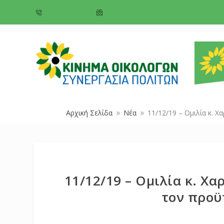
+357 22 518787
info@cyprusgreens.org
Αρχική Σελίδα
Νέα
11/12/19 – Ομιλία κ. 
9
9
11/12/19 – Ομιλία κ. Χ
τον προϋ