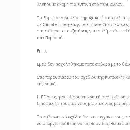
βλέπουμε ακόμη πιο έντονα στο περιβάλλον.
Το Ευρωκοινοβούλιο κήρυξε κατάσταση κλιματικ
σε Climate Emergency, σε Climate Crisis, κόσμο
στην Κύπρο, οι συζητήσεις για το κλίμα είναι π
του Παρισιού.
Εμείς;
Εμείς δεν ασχοληθήκαμε ποτέ σοβαρά με το θέμα
Στις παρουσιάσεις του σχεδίου της Κυπριακής κυ
επικριτικό.
Η ΕΕ όμως ήταν εξίσου επικριτική στην έκθεση τ
διασφαλίζει τους στόχους μας κάνοντας μας πέρ
Το κυβερνητικό σχέδιο δεν επιτυγχάνει τους στ
να υπάρχει πρόθεση να παρθούν διορθωτικά μέ