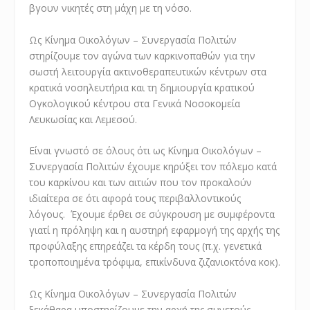
βγουν νικητές στη μάχη με τη νόσο.
Ως Κίνημα Οικολόγων – Συνεργασία Πολιτών
στηρίζουμε τον αγώνα των καρκινοπαθών για την
σωστή λειτουργία ακτινοθεραπευτικών κέντρων στα
κρατικά νοσηλευτήρια και τη δημιουργία κρατικού
Ογκολογικού κέντρου στα Γενικά Νοσοκομεία
Λευκωσίας και Λεμεσού.
Είναι γνωστό σε όλους ότι ως Κίνημα Οικολόγων –
Συνεργασία Πολιτών έχουμε κηρύξει τον πόλεμο κατά
του καρκίνου και των αιτιών που τον προκαλούν
ιδιαίτερα σε ότι αφορά τους περιβαλλοντικούς
λόγους. Έχουμε έρθει σε σύγκρουση με συμφέροντα
γιατί η πρόληψη και η αυστηρή εφαρμογή της αρχής της
προφύλαξης επηρεάζει τα κέρδη τους (π.χ. γενετικά
τροποποιημένα τρόφιμα, επικίνδυνα ζιζανιοκτόνα κοκ).
Ως Κίνημα Οικολόγων – Συνεργασία Πολιτών
ξεκάθαρα υποστηρίζουμε την αρχή της συνετούς