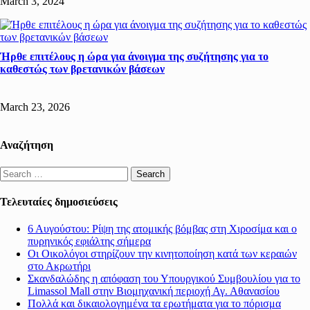
March 3, 2024
Ήρθε επιτέλους η ώρα για άνοιγμα της συζήτησης για το
καθεστώς των βρετανικών βάσεων
March 23, 2026
Αναζήτηση
Search
for:
Τελευταίες δημοσιεύσεις
6 Αυγούστου: Ρίψη της ατομικής βόμβας στη Χιροσίμα και ο
πυρηνικός εφιάλτης σήμερα
Οι Οικολόγοι στηρίζουν την κινητοποίηση κατά των κεραιών
στο Ακρωτήρι
Σκανδαλώδης η απόφαση του Υπουργικού Συμβουλίου για το
Limassol Mall στην Βιομηχανική περιοχή Αγ. Αθανασίου
Πολλά και δικαιολογημένα τα ερωτήματα για το πόρισμα