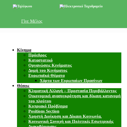
+357 22 518787
info@cyprusgreens.org
Γίνε Μέλος
Κίνημα
Πρόεδρος
Καταστατικό
Οργανώσεις Κινήματος
Δομή του Κινήματος
Ευρωπαϊκά Θέματα
Χάρτα των Ευρωπαίων Πρασίνων
Θέσεις
Κλιματική Αλλαγή – Προστασία Περιβάλλοντος
Οικονομική ανασυγκρότηση και δίκαιη κατανομή
του πλούτου
Κυπριακό Πρόβλημα
Positions Section
Χρηστή Διοίκηση και Δίκαιη Κοινωνία.
Κοινωνική Συνοχή και Πολιτικές Εσωτερικής
Διακυβέρνησης