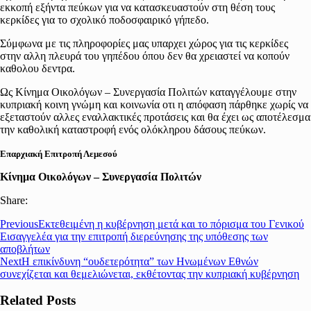
εκκοπή εξήντα πεύκων για να κατασκευαστούν στη θέση τους
κερκίδες για το σχολικό ποδοσφαιρικό γήπεδο.
Σύμφωνα με τις πληροφορίες μας υπαρχει χώρος για τις κερκίδες
στην αλλη πλευρά του γηπέδου όπου δεν θα χρειαστεί να κοπούν
καθολου δεντρα.
Ως Κίνημα Οικολόγων – Συνεργασία Πολιτών καταγγέλουμε στην
κυπριακή κοινη γνώμη και κοινωνία οτι η απόφαση πάρθηκε χωρίς να
εξεταστούν αλλες εναλλακτικές προτάσεις και θα έχει ως αποτέλεσμα
την καθολική καταστροφή ενός ολόκληρου δάσους πεύκων.
Επαρχιακή Επιτροπή Λεμεσού
Κίνημα Οικολόγων – Συνεργασία Πολιτών
Share:
Previous
Εκτεθειμένη η κυβέρνηση μετά και το πόρισμα του Γενικού
Εισαγγελέα για την επιτροπή διερεύνησης της υπόθεσης των
αποβλήτων
Next
Η επικίνδυνη “ουδετερότητα” των Ηνωμένων Εθνών
συνεχίζεται και θεμελιώνεται, εκθέτοντας την κυπριακή κυβέρνηση
Related Posts