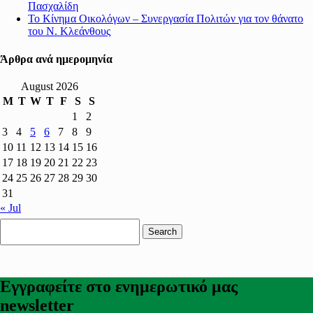
Πασχαλίδη
Το Κίνημα Οικολόγων – Συνεργασία Πολιτών για τον θάνατο
του Ν. Κλεάνθους
Άρθρα ανά ημερομηνία
August 2026
M
T
W
T
F
S
S
1
2
3
4
5
6
7
8
9
10
11
12
13
14
15
16
17
18
19
20
21
22
23
24
25
26
27
28
29
30
31
« Jul
Search
for:
Εγγραφείτε στο ενημερωτικό μας
newsletter