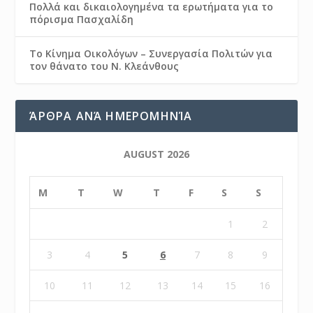
Πολλά και δικαιολογημένα τα ερωτήματα για το
πόρισμα Πασχαλίδη
Το Κίνημα Οικολόγων – Συνεργασία Πολιτών για
τον θάνατο του Ν. Κλεάνθους
ΆΡΘΡΑ ΑΝΆ ΗΜΕΡΟΜΗΝΊΑ
AUGUST 2026
M
T
W
T
F
S
S
1
2
3
4
5
6
7
8
9
10
11
12
13
14
15
16