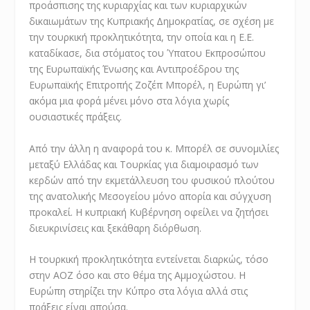
προάσπισης της κυριαρχίας και των κυριαρχικών
δικαιωμάτων της Κυπριακής Δημοκρατίας, σε σχέση με
την τουρκική προκλητικότητα, την οποία και η Ε.Ε.
καταδίκασε, δια στόματος του Ύπατου Εκπροσώπου
της Ευρωπαϊκής Ένωσης και Αντιπροέδρου της
Ευρωπαϊκής Επιτροπής Ζοζέπ Μπορέλ, η Ευρώπη γι’
ακόμα μια φορά μένει μόνο στα λόγια χωρίς
ουσιαστικές πράξεις.
Από την άλλη η αναφορά του κ. Μπορέλ σε συνομιλίες
μεταξύ Ελλάδας και Τουρκίας για διαμοιρασμό των
κερδών από την εκμετάλλευση του φυσικού πλούτου
της ανατολικής Μεσογείου μόνο απορία και σύγχυση
προκαλεί. Η κυπριακή Κυβέρνηση οφείλει να ζητήσει
διευκρινίσεις και ξεκάθαρη διόρθωση.
Η τουρκική προκλητικότητα εντείνεται διαρκώς, τόσο
στην ΑΟΖ όσο και στο θέμα της Αμμοχώστου. Η
Ευρώπη στηρίζει την Κύπρο στα λόγια αλλά στις
πράξεις είναι απούσα.