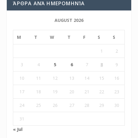
ΆΡΘΡΑ ΑΝΆ ΗΜΕΡΟΜΗΝΊΑ
AUGUST 2026
M
T
W
T
F
S
S
1
2
3
4
5
6
7
8
9
10
11
12
13
14
15
16
17
18
19
20
21
22
23
24
25
26
27
28
29
30
31
« Jul