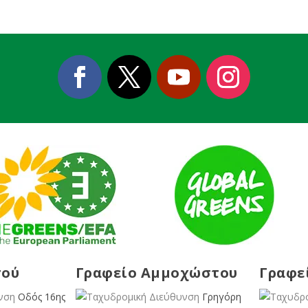
σού
Γραφείο Αμμοχώστου
Γραφε
Οδός 16ης
Γρηγόρη