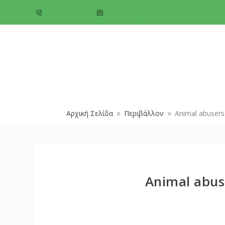
+357 22 518787
info@cyprusgreens.org
Αρχική Σελίδα
Περιβάλλον
Animal abusers
9
9
Animal abus