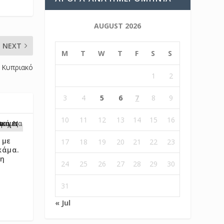
AUGUST 2026
NEXT
M
T
W
T
F
S
S
ο Κυπριακό
1
2
3
4
5
6
7
8
9
10
11
12
13
14
15
16
 με
17
18
19
20
21
22
23
κάμα.
 η
24
25
26
27
28
29
30
31
« Jul