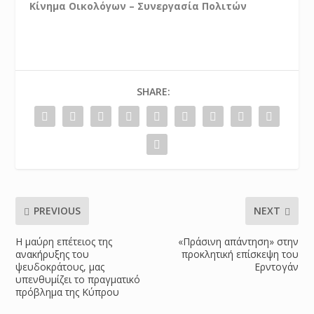
Κίνημα Οικολόγων – Συνεργασία Πολιτών
SHARE:
PREVIOUS
NEXT
Η μαύρη επέτειος της
«Πράσινη απάντηση» στην
ανακήρυξης του
προκλητική επίσκεψη του
ψευδοκράτους, μας
Ερντογάν
υπενθυμίζει το πραγματικό
πρόβλημα της Κύπρου