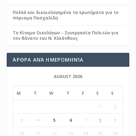
Πολλά και δικαιολογημένα τα ερωτήματα για το
πόρισμα Πασχαλίδη
Το Κίνημα Οικολόγων – Συνεργασία Πολιτών για
τον θάνατο του Ν. Κλεάνθους
ΆΡΘΡΑ ΑΝΆ ΗΜΕΡΟΜΗΝΊΑ
AUGUST 2026
M
T
W
T
F
S
S
1
2
3
4
5
6
7
8
9
10
11
12
13
14
15
16