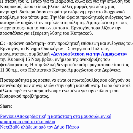
Η στάση του κ. Τατάρ για τα Βαρώσια, αλλά και για την επίλυση του
Κυπριακού, όπου ο ίδιος βλέπει άλλες μορφές για λύση, μας
ανησυχεί ιδιαίτερα όσον αφορά την επόμενη μέρα στο διαχρονικό
πρόβλημα του τόπου μας. Την ίδια ώρα οι προκλητικές ενέργειες των
κατοχικών αρχών στην περίκλειστη πόλη της Αμμοχώστου με τους
«περιπάτους» και το «πικ-νικ» του κ. Ερντογάν, τορπιλίζουν την
προσπάθεια για εξεύρεση λύσης του Κυπριακού.
Ως «πράσινη απάντηση» στην προκλητική επίσκεψη και ενέργειες του
Ερντογάν, το Κίνημα Οικολόγων – Συνεργασία Πολιτών,
πραγματοποιεί συμβολική
«Δεντροφύτευση για την Αμμόχωστο»
,
την Κυριακή 15 Νοεμβρίου, ανήμερα της ανακήρυξης του
ψευδοκράτους. Η συμβολική δεντροφύτευση πραγματοποιείται στις
11:30 π.μ. στο Πολιτιστικό Κέντρο Αμμοχώστου στη Δερύνεια.
Προτεραιότητα μας πρέπει να είναι οι πρωτοβουλίες που οδηγούν σε
επανέναρξη των συνομιλιών στην ορθή κατεύθυνση. Τώρα όσο ποτέ
άλλοτε πρέπει να παραμείνουμε ενωμένοι για την επίλυση του
Κυπριακού προβλήματος.
Share:
Previous
Αποκαρδιωτική η κατάσταση στα μουσουλμανικά
κοιμητήρια από τα σκουπίδια
Next
Βαθύ κλάδεμα από τον Δήμο Πάφου