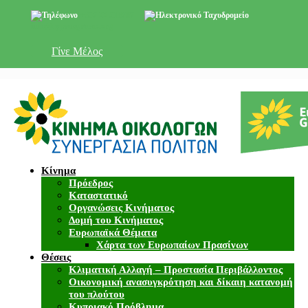
+357 22 518787
info@cyprusgreens.org
Γίνε Μέλος
Κίνημα
Πρόεδρος
Καταστατικό
Οργανώσεις Κινήματος
Δομή του Κινήματος
Ευρωπαϊκά Θέματα
Χάρτα των Ευρωπαίων Πρασίνων
Θέσεις
Κλιματική Αλλαγή – Προστασία Περιβάλλοντος
Οικονομική ανασυγκρότηση και δίκαιη κατανομή
του πλούτου
Κυπριακό Πρόβλημα