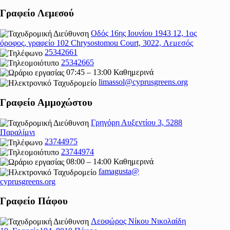
Γραφείο Λεμεσού
Οδός 16ης Ιουνίου 1943 12, 1ος
όροφος, γραφείο 102 Chrysostomou Court, 3022, Λεμεσός
25342661
25342665
07:45 – 13:00 Καθημερινά
limassol@
cyprusgreens.org
Γραφείο Αμμοχώστου
Γρηγόρη Αυξεντίου 3, 5288
Παραλίμνι
23744975
23744974
08:00 – 14:00 Καθημερινά
famagusta@
cyprusgreens.org
Γραφείο Πάφου
Λεοφώρος Νίκου Νικολαίδη