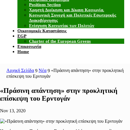
Positions Section
Χρηστή Διοίκηση και Δίκαιη Κοινωνία.
Κοινωνική Συνοχή και Πολιτικές Εσωτερικής
Διακυβέρνησης
Ενίσχυση Κοινωνίας των Πολιτών
Οικονομικές Καταστάσεις
EGP
Charter of the European Greens
Επικοινωνία
Home
Αρχική Σελίδα
Νέα
«Πράσινη απάντηση» στην προκλητική
9
9
επίσκεψη του Ερντογάν
«Πράσινη απάντηση» στην προκλητική
επίσκεψη του Ερντογάν
Nov 13, 2020