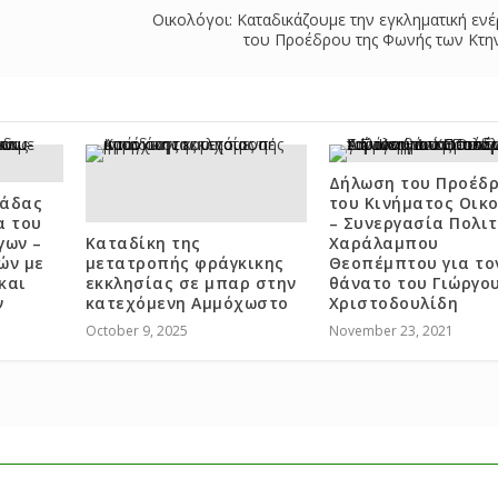
Οικολόγοι: Καταδικάζουμε την εγκληματική ενέ
του Προέδρου της Φωνής των Κτ
Δήλωση του Προέδ
μάδας
του Κινήματος Οικ
α του
– Συνεργασία Πολιτ
γων –
Καταδίκη της
Χαράλαμπου
ών με
μετατροπής φράγκικης
Θεοπέμπτου για το
και
εκκλησίας σε μπαρ στην
θάνατο του Γιώργου
ν
κατεχόμενη Αμμόχωστο
Χριστοδουλίδη
October 9, 2025
November 23, 2021