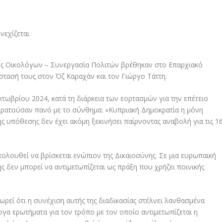
ατος Οικολόγων – Συνεργασία Πολιτών βρέθηκαν στο Επαρχιακό
στασή τους στον Όζ Καραχάν και τον Γιώργο Τάττη.
ωβρίου 2024, κατά τη διάρκεια των εορτασμών για την επέτειο
 κρατούσαν πανό με το σύνθημα: «Κυπριακή Δημοκρατία η μόνη
ης υπόθεσης δεν έχει ακόμη ξεκινήσει παίρνοντας αναβολή για τις 1
ολουθεί να βρίσκεται ενώπιον της Δικαιοσύνης. Σε μια ευρωπαϊκή
ς δεν μπορεί να αντιμετωπίζεται ως πράξη που χρήζει ποινικής
εί ότι η συνέχιση αυτής της διαδικασίας στέλνει λανθασμένα
ογα ερωτήματα για τον τρόπο με τον οποίο αντιμετωπίζεται η