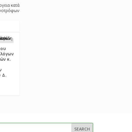
ργεια κατά
ηνοτρόφων
ρου
ολόγων
ών κ.
ν
 Δ.