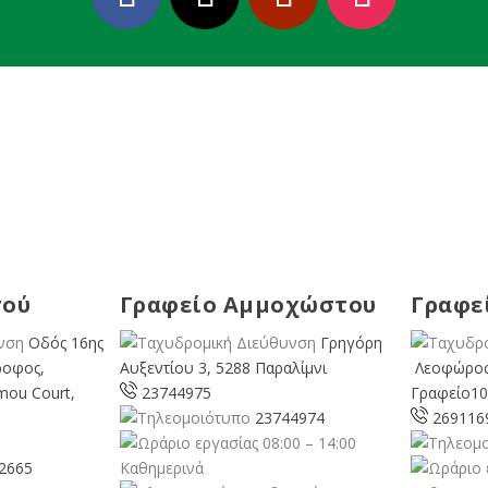
σού
Γραφείο Αμμοχώστου
Γραφε
Οδός 16ης
Γρηγόρη
ροφος,
Αυξεντίου 3, 5288 Παραλίμνι
Λεοφώρος
mou Court,
23744975
Γραφείο10
23744974
269116
08:00 – 14:00
2665
Καθημερινά