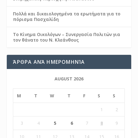
Πολλά και δικαιολογημένα τα ερωτήματα για το
πόρισμα Πασχαλίδη
Το Κίνημα Οικολόγων – Συνεργασία Πολιτών για
τον θάνατο του Ν. Κλεάνθους
ΆΡΘΡΑ ΑΝΆ ΗΜΕΡΟΜΗΝΊΑ
AUGUST 2026
M
T
W
T
F
S
S
1
2
3
4
5
6
7
8
9
10
11
12
13
14
15
16