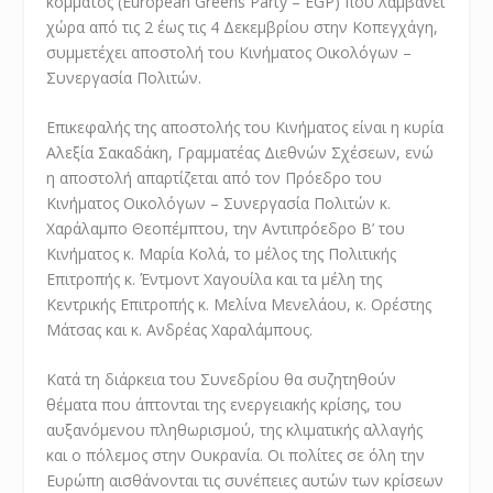
κόμματος (European Greens Party – EGP) που λαμβάνει
χώρα από τις 2 έως τις 4 Δεκεμβρίου στην Κοπεγχάγη,
συμμετέχει αποστολή του Κινήματος Οικολόγων –
Συνεργασία Πολιτών.
Επικεφαλής της αποστολής του Κινήματος είναι η κυρία
Αλεξία Σακαδάκη, Γραμματέας Διεθνών Σχέσεων, ενώ
η αποστολή απαρτίζεται από τον Πρόεδρο του
Κινήματος Οικολόγων – Συνεργασία Πολιτών κ.
Χαράλαμπο Θεοπέμπτου, την Αντιπρόεδρο Β’ του
Κινήματος κ. Μαρία Κολά, το μέλος της Πολιτικής
Επιτροπής κ. Έντμοντ Χαγουίλα και τα μέλη της
Κεντρικής Επιτροπής κ. Μελίνα Μενελάου, κ. Ορέστης
Μάτσας και κ. Ανδρέας Χαραλάμπους.
Κατά τη διάρκεια του Συνεδρίου θα συζητηθούν
θέματα που άπτονται της ενεργειακής κρίσης, του
αυξανόμενου πληθωρισμού, της κλιματικής αλλαγής
και ο πόλεμος στην Ουκρανία. Οι πολίτες σε όλη την
Ευρώπη αισθάνονται τις συνέπειες αυτών των κρίσεων