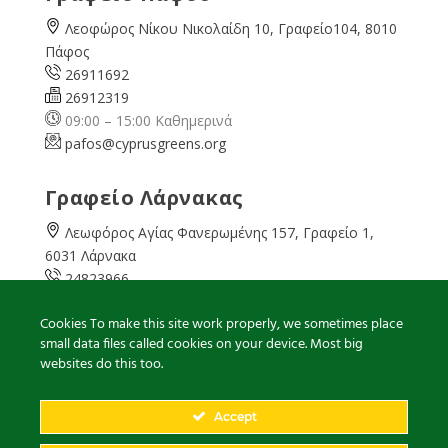
Λεοφώρος Νίκου Νικολαίδη 10, Γραφείο104, 8010
Πάφος
26911692
26912319
09:00 – 15:00 Καθημερινά
pafos@cyprusgreens.org
Γραφείο Λάρνακας
Λεωφόρος Αγίας Φανερωμένης 157, Γραφείο 1,
6031 Λάρνακα
24823966
24823967
Cookies To make this site work properly, we sometimes place
08:00 – 16:00 Καθημερινά
small data files called cookies on your device. Most big
larnaka@cyprusgreens.
org
websites do this too.
Accept
2026
© Ολα τα δικαιώματα διατηρούνται