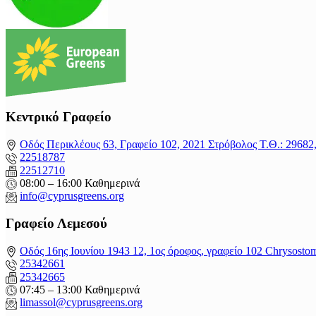
Κεντρικό Γραφείο
Οδός Περικλέους 63, Γραφείο 102, 2021 Στρόβολος Τ.Θ.: 2968
22518787
22512710
08:00 – 16:00 Καθημερινά
info@cyprusgreens.org
Γραφείο Λεμεσού
Οδός 16ης Ιουνίου 1943 12, 1ος όροφος, γραφείο 102 Chrysosto
25342661
25342665
07:45 – 13:00 Καθημερινά
limassol@
cyprusgreens.org