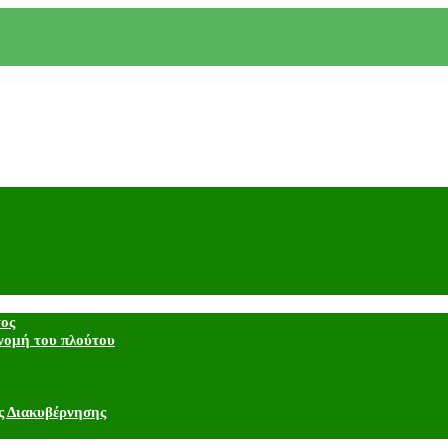
τος
νομή του πλούτου
ς Διακυβέρνησης