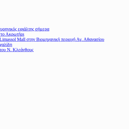
πυρηνικός εφιάλτης σήμερα
στο Ακρωτήρι
imassol Mall στην Βιομηχανική περιοχή Αγ. Αθανασίου
χαλίδη
 του Ν. Κλεάνθους