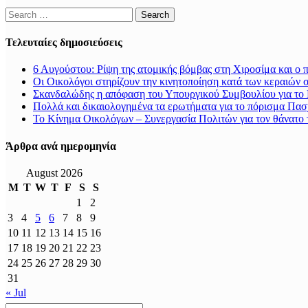
Search
for:
Τελευταίες δημοσιεύσεις
6 Αυγούστου: Ρίψη της ατομικής βόμβας στη Χιροσίμα και ο 
Οι Οικολόγοι στηρίζουν την κινητοποίηση κατά των κεραιών 
Σκανδαλώδης η απόφαση του Υπουργικού Συμβουλίου για το L
Πολλά και δικαιολογημένα τα ερωτήματα για το πόρισμα Πασ
Το Κίνημα Οικολόγων – Συνεργασία Πολιτών για τον θάνατο
Άρθρα ανά ημερομηνία
August 2026
M
T
W
T
F
S
S
1
2
3
4
5
6
7
8
9
10
11
12
13
14
15
16
17
18
19
20
21
22
23
24
25
26
27
28
29
30
31
« Jul