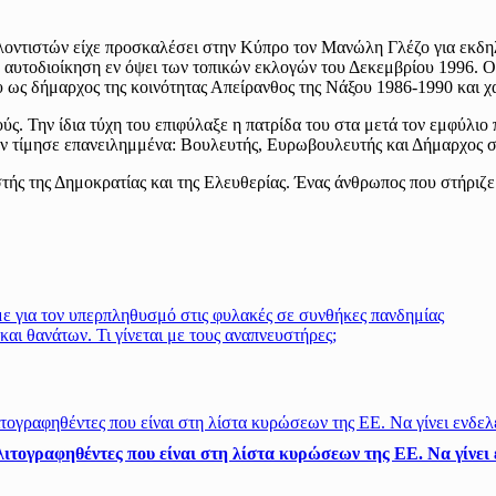
λλοντιστών είχε προσκαλέσει στην Κύπρο τον Μανώλη Γλέζο για ε
ή αυτοδιοίκηση εν όψει των τοπικών εκλογών του Δεκεμβρίου 1996. Ο
 ως δήμαρχος της κοινότητας Απείρανθος της Νάξου 1986-1990 και χα
. Την ίδια τύχη του επιφύλαξε η πατρίδα του στα μετά τον εμφύλιο 
ν τίμησε επανειλημμένα: Βουλευτής, Ευρωβουλευτής και Δήμαρχος στ
τής της Δημοκρατίας και της Ελευθερίας. Ένας άνθρωπος που στήριζε 
ε για τον υπερπληθυσμό στις φυλακές σε συνθήκες πανδημίας
ι θανάτων. Τι γίνεται με τους αναπνευστήρες;
ιτογραφηθέντες που είναι στη λίστα κυρώσεων της ΕΕ. Να γίνει ε