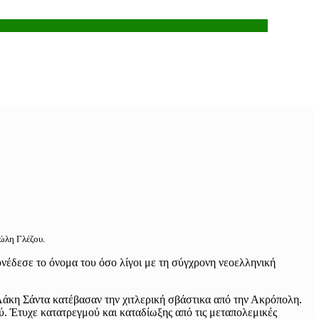
ώλη Γλέζου.
υνέδεσε το όνομα του όσο λίγοι με τη σύγχρονη νεοελληνική
Λάκη Σάντα κατέβασαν την χιτλερική σβάστικα από την Ακρόπολη.
ύ. Έτυχε κατατρεγμού και καταδίωξης από τις μεταπολεμικές