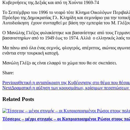
Κυβερνήσεις της Δεξιάς και από τη Χούντα 1969-74
Το Σεπτέμβριο του 1996 το νεαρό τότε Κίνημα Οικολόγων Περιβα
Πρόεδρο της Δημοκρατίας Γλ. Κληρίδη και σεμινάριο για την τοπικ
Αυτοδιοίκηση έχουν συνταχθεί με βάση την εμπειρία του Μ. Γλέζου
Ο Μανώλης Γλέζος φυλακίστηκε και βασανίστηκε από τους Γερμανούς
βασανιστηρίων από το 1949 έως το 1974. Αλλά ο ελληνικός λαός το
Μα πάνω από όλα ένας σεμνός, φλογερός, απέριττος, αιώνιος αγωνισ
ενάντια στην τουρκική κατοχή.
Μανώλη Γλέζο ας είναι ελαφρύ το χώμα που θα σε σκεπάσει.
Share:
Previous
Θετική η ανταπόκριση της Κυβέρνησης στο θέμα που θέσαμ
Next
Δραματική η αύξηση των κρουσμάτων, κρίσιμων περιπτώσεων κα
Related Posts
Τέσσερις – μέχρι στιγμής – οι Κυπριοποιημένοι Ρώσοι στους πολ