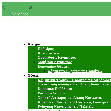
+357 22 518787
info@cyprusgreens.org
Γίνε Μέλος
Κίνημα
Πρόεδρος
Καταστατικό
Οργανώσεις Κινήματος
Δομή του Κινήματος
Ευρωπαϊκά Θέματα
Χάρτα των Ευρωπαίων Πρασίνων
Θέσεις
Κλιματική Αλλαγή – Προστασία Περιβάλλον
Οικονομική ανασυγκρότηση και δίκαιη κατα
Κυπριακό Πρόβλημα
Positions Section
Χρηστή Διοίκηση και Δίκαιη Κοινωνία.
Κοινωνική Συνοχή και Πολιτικές Εσωτερική
Ενίσχυση Κοινωνίας των Πολιτών