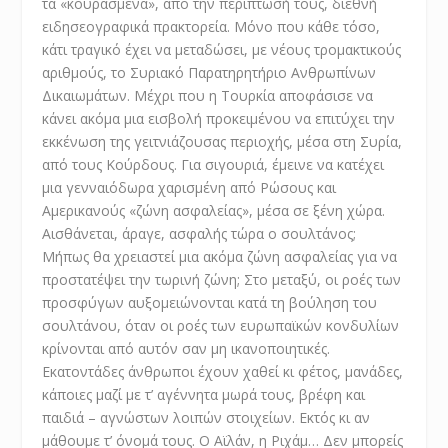
τα «κουρασμένα», από την περίπτωσή τους, διεθνή
ειδησεογραφικά πρακτορεία. Μόνο που κάθε τόσο,
κάτι τραγικό έχει να μεταδώσει, με νέους τρομακτικούς
αριθμούς, το Συριακό Παρατηρητήριο Ανθρωπίνων
Δικαιωμάτων. Μέχρι που η Τουρκία αποφάσισε να
κάνει ακόμα μια εισβολή προκειμένου να επιτύχει την
εκκένωση της γειτνιάζουσας περιοχής, μέσα στη Συρία,
από τους Κούρδους. Για σιγουριά, έμεινε να κατέχει
μια γενναιόδωρα χαρισμένη από Ρώσους και
Αμερικανούς «ζώνη ασφαλείας», μέσα σε ξένη χώρα.
Αισθάνεται, άραγε, ασφαλής τώρα ο σουλτάνος;
Mήπως θα χρειαστεί μια ακόμα ζώνη ασφαλείας για να
προστατέψει την τωρινή ζώνη; Στο μεταξύ, οι ροές των
προσφύγων αυξομειώνονται κατά τη βούληση του
σουλτάνου, όταν οι ροές των ευρωπαϊκών κονδυλίων
κρίνονται από αυτόν σαν μη ικανοποιητικές.
Εκατοντάδες άνθρωποι έχουν χαθεί κι φέτος, μανάδες,
κάποιες μαζί με τ’ αγέννητα μωρά τους, βρέφη και
παιδιά – αγνώστων λοιπών στοιχείων. Εκτός κι αν
μάθουμε τ’ όνομά τους. Ο Αϊλάν, η Ριχάμ… Δεν μπορείς