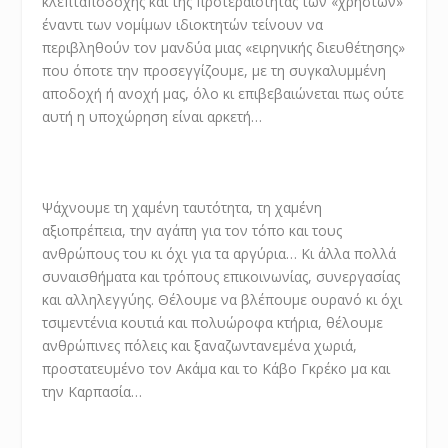
κλεπταποδοχής και της προτεραιότητας των «χρηστών»
έναντι των νομίμων ιδιοκτητών τείνουν να
περιβληθούν τον μανδύα μιας «ειρηνικής διευθέτησης»
που όποτε την προσεγγίζουμε, με τη συγκαλυμμένη
αποδοχή ή ανοχή μας, όλο κι επιβεβαιώνεται πως ούτε
αυτή η υποχώρηση είναι αρκετή…
Ψάχνουμε τη χαμένη ταυτότητα, τη χαμένη
αξιοπρέπεια, την αγάπη για τον τόπο και τους
ανθρώπους του κι όχι για τα αργύρια… Κι άλλα πολλά
συναισθήματα και τρόπους επικοινωνίας, συνεργασίας
και αλληλεγγύης. Θέλουμε να βλέπουμε ουρανό κι όχι
τσιμεντένια κουτιά και πολυώροφα κτήρια, θέλουμε
ανθρώπινες πόλεις και ξαναζωντανεμένα χωριά,
προστατευμένο τον Ακάμα και το Κάβο Γκρέκο μα και
την Καρπασία…