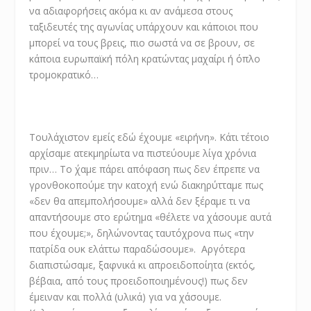
να αδιαφορήσεις ακόμα κι αν ανάμεσα στους
ταξιδευτές της αγωνίας υπάρχουν και κάποιοι που
μπορεί να τους βρεις, πιο σωστά να σε βρουν, σε
κάποια ευρωπαϊκή πόλη κρατώντας μαχαίρι ή όπλο
τρομοκρατικό…
Τουλάχιστον εμείς εδώ έχουμε «ειρήνη». Κάτι τέτοιο
αρχίσαμε ατεκμηρίωτα να πιστεύουμε λίγα χρόνια
πριν… Το ΄χαμε πάρει απόφαση πως δεν έπρεπε να
γρονθοκοπούμε την κατοχή ενώ διακηρύτταμε πως
«δεν θα απεμπολήσουμε» αλλά δεν ξέραμε τι να
απαντήσουμε στο ερώτημα «θέλετε να χάσουμε αυτά
που έχουμε;», δηλώνοντας ταυτόχρονα πως «την
πατρίδα ουκ ελάττω παραδώσουμε». Αργότερα
διαπιστώσαμε, ξαφνικά κι απροειδοποίητα (εκτός,
βέβαια, από τους προειδοποιημένους!) πως δεν
έμειναν και πολλά (υλικά) για να χάσουμε.