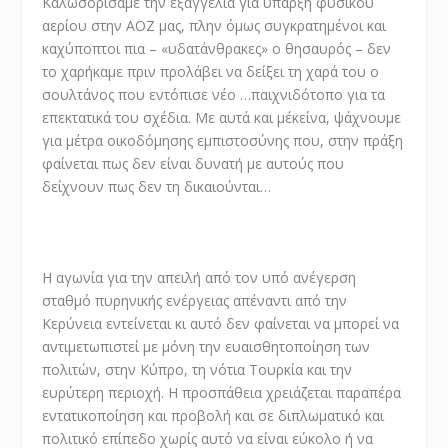
Καλωσορίσαμε την εξαγγελία για ύπαρξη φυσικού
αερίου στην ΑΟΖ μας, πλην όμως συγκρατημένοι και
καχύποπτοι πια – «υδατάνθρακες» ο θησαυρός – δεν
το χαρήκαμε πριν προλάβει να δείξει τη χαρά του ο
σουλτάνος που εντόπισε νέο …παιχνιδότοπο για τα
επεκτατικά του σχέδια. Με αυτά και μ΄εκείνα, ψάχνουμε
για μέτρα οικοδόμησης εμπιστοσύνης που, στην πράξη
φαίνεται πως δεν είναι δυνατή με αυτούς που
δείχνουν πως δεν τη δικαιούνται…
Η αγωνία για την απειλή από τον υπό ανέγερση
σταθμό πυρηνικής ενέργειας απέναντι από την
Κερύνεια εντείνεται κι αυτό δεν φαίνεται να μπορεί να
αντιμετωπιστεί με μόνη την ευαισθητοποίηση των
πολιτών, στην Κύπρο, τη νότια Τουρκία και την
ευρύτερη περιοχή. Η προσπάθεια χρειάζεται παραπέρα
εντατικοποίηση και προβολή και σε διπλωματικό και
πολιτικό επίπεδο χωρίς αυτό να είναι εύκολο ή να