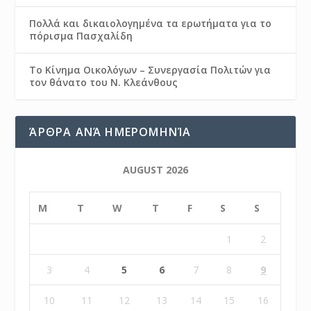
Πολλά και δικαιολογημένα τα ερωτήματα για το
πόρισμα Πασχαλίδη
Το Κίνημα Οικολόγων – Συνεργασία Πολιτών για
τον θάνατο του Ν. Κλεάνθους
ΆΡΘΡΑ ΑΝΆ ΗΜΕΡΟΜΗΝΊΑ
AUGUST 2026
M
T
W
T
F
S
S
1
2
3
4
5
6
7
8
9
10
11
12
13
14
15
16