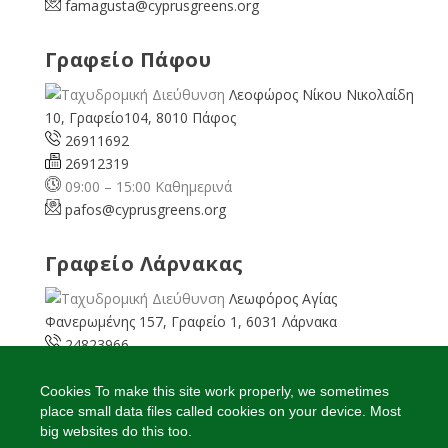
famagusta@
cyprusgreens.org
Γραφείο Πάφου
Λεοφώρος Νίκου Νικολαίδη
10, Γραφείο104, 8010 Πάφος
26911692
26912319
09:00 – 15:00 Καθημερινά
pafos@cyprusgreens.org
Γραφείο Λάρνακας
Λεωφόρος Αγίας
Φανερωμένης 157, Γραφείο 1, 6031 Λάρνακα
24823966
24823967
08:00 – 16:00 Καθημερινά
Cookies To make this site work properly, we sometimes
place small data files called cookies on your device. Most
larnaka@cyprusgreens.
org
big websites do this too.