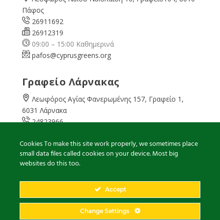
Πάφος
26911692
26912319
09:00 – 15:00 Καθημερινά
pafos@cyprusgreens.org
Γραφείο Λάρνακας
Λεωφόρος Αγίας Φανερωμένης 157, Γραφείο 1,
6031 Λάρνακα
24823966
24823967
Cookies To make this site work properly, we sometimes place
08:00 – 16:00 Καθημερινά
small data files called cookies on your device. Most big
larnaka@cyprusgreens.
org
websites do this too.
Accept
2026
© Ολα τα δικαιώματα διατηρούνται
Change Settings