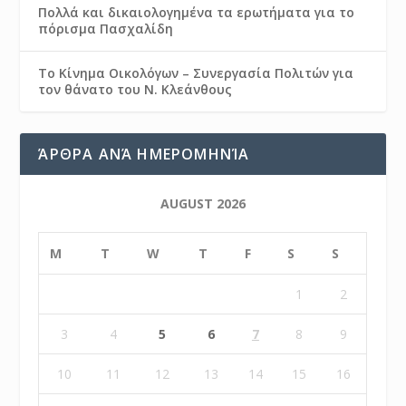
Πολλά και δικαιολογημένα τα ερωτήματα για το
πόρισμα Πασχαλίδη
Το Κίνημα Οικολόγων – Συνεργασία Πολιτών για
τον θάνατο του Ν. Κλεάνθους
ΆΡΘΡΑ ΑΝΆ ΗΜΕΡΟΜΗΝΊΑ
AUGUST 2026
M
T
W
T
F
S
S
1
2
3
4
5
6
7
8
9
10
11
12
13
14
15
16