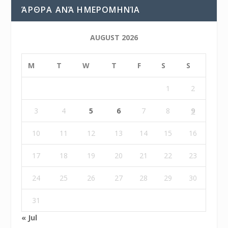
ΆΡΘΡΑ ΑΝΆ ΗΜΕΡΟΜΗΝΊΑ
AUGUST 2026
M
T
W
T
F
S
S
1
2
3
4
5
6
7
8
9
10
11
12
13
14
15
16
17
18
19
20
21
22
23
24
25
26
27
28
29
30
31
« Jul