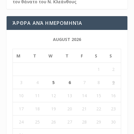
τον θάνατο του Ν. Κλεάνθους
ΆΡΘΡΑ ΑΝΆ ΗΜΕΡΟΜΗΝΊΑ
AUGUST 2026
M
T
W
T
F
S
S
1
2
3
4
5
6
7
8
9
10
11
12
13
14
15
16
17
18
19
20
21
22
23
24
25
26
27
28
29
30