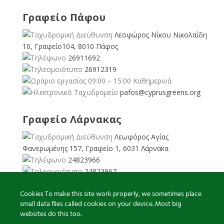
Γραφείο Πάφου
Λεοφώρος Νίκου Νικολαίδη
10, Γραφείο104, 8010 Πάφος
26911692
26912319
09:00 – 15:00 Καθημερινά
pafos@cyprusgreens.org
Γραφείο Λάρνακας
Λεωφόρος Αγίας
Φανερωμένης 157, Γραφείο 1, 6031 Λάρνακα
24823966
24823967
08:00 – 16:00 Καθημερινά
Cookies To make this site work properly, we sometimes place
larnaka@cyprusgreens.
small data files called cookies on your device. Most big
org
websites do this too.