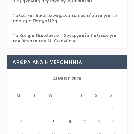
Βιομηχανική περιοχή Αγ. Αθανασίου
Πολλά και δικαιολογημένα τα ερωτήματα για το
πόρισμα Πασχαλίδη
Το Κίνημα Οικολόγων – Συνεργασία Πολιτών για
τον θάνατο του Ν. Κλεάνθους
ΆΡΘΡΑ ΑΝΆ ΗΜΕΡΟΜΗΝΊΑ
AUGUST 2026
M
T
W
T
F
S
S
1
2
3
4
5
6
7
8
9