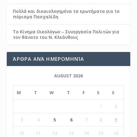
Πολλά και δικαιολογημένα τα ερωτήματα για το
πόρισμα Πασχαλίδη
Το Κίνημα Οικολόγων – Συνεργασία Πολιτών για
τον θάνατο του Ν. Κλεάνθους
ΆΡΘΡΑ ΑΝΆ ΗΜΕΡΟΜΗΝΊΑ
AUGUST 2026
M
T
W
T
F
S
S
1
2
3
4
5
6
7
8
9
10
11
12
13
14
15
16