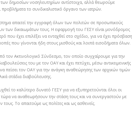
ς των δημοσίων νοσηλευτηρίων αντίστοιχα, αλλά θεωρούμε
ι προβλήματα το συνδικαλιστικό όργανο των ιατρών.
ύστημα απαιτεί την εγγραφή όλων των πολιτών σε προσωπικούς
ουν των δικαιωμάτων τους. Η εφαρμογή του ΓΕΣΥ είναι μονόδρομος
τρό που έχει επιλέξει να ενταχθεί στο σχέδιο, για να έχει πρόσβασ
οκοπές που γίνονται ήδη στους μισθούς και λοιπά εισοδήματα όλων.
από τον Ακτινολογικό Σύνδεσμο, τον οποίο συγχαίρουμε για την
διαβουλεύσεις του με τον ΟΑΥ και έχει πετύχει, μέσω αντικειμενικής
να πείσει τον ΟΑΥ για την ανάγκη αναθεώρησης των αρχικών τιμών
ελικά στάδια διαβούλευσης.
ευχθεί το καλύτερο δυνατό ΓΕΣΥ για να εξυπηρετούνται όλοι οι
αι τώρα να αναθεωρήσουν την στάση τους και να συνεργαστούν με
ν τους. Το απαιτούμε ως πολίτες και ως ασθενείς.