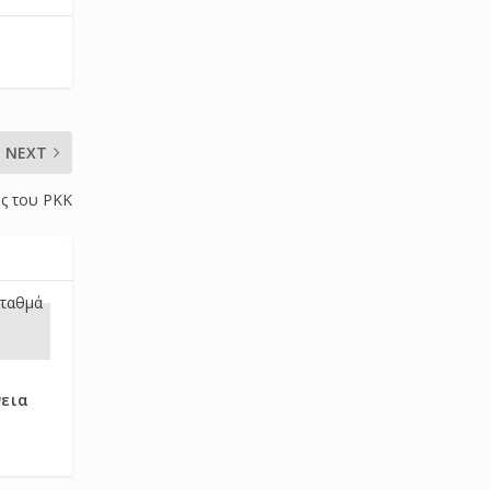
NEXT
ος του ΡΚΚ
εια