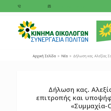
+357 22 518787
info@cyprusgreens.org
Αρχική Σελίδα
Νέα
Δήλωση κας. Αλεξίας Σ
9
9
Δήλωση κας. Αλεξί
επιτροπής και υποψήφ
«Συμμαχία-Ο