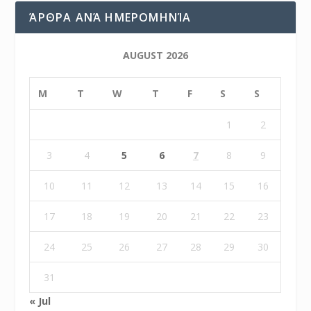
ΆΡΘΡΑ ΑΝΆ ΗΜΕΡΟΜΗΝΊΑ
AUGUST 2026
M
T
W
T
F
S
S
1
2
3
4
5
6
7
8
9
10
11
12
13
14
15
16
17
18
19
20
21
22
23
24
25
26
27
28
29
30
31
« Jul