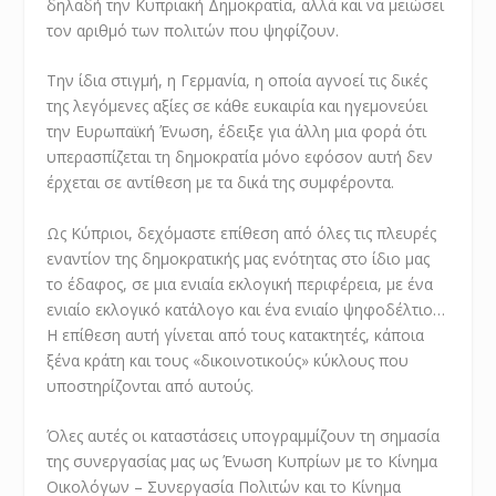
δηλαδή την Κυπριακή Δημοκρατία, αλλά και να μειώσει
τον αριθμό των πολιτών που ψηφίζουν.
Την ίδια στιγμή, η Γερμανία, η οποία αγνοεί τις δικές
της λεγόμενες αξίες σε κάθε ευκαιρία και ηγεμονεύει
την Ευρωπαϊκή Ένωση, έδειξε για άλλη μια φορά ότι
υπερασπίζεται τη δημοκρατία μόνο εφόσον αυτή δεν
έρχεται σε αντίθεση με τα δικά της συμφέροντα.
Ως Κύπριοι, δεχόμαστε επίθεση από όλες τις πλευρές
εναντίον της δημοκρατικής μας ενότητας στο ίδιο μας
το έδαφος, σε μια ενιαία εκλογική περιφέρεια, με ένα
ενιαίο εκλογικό κατάλογο και ένα ενιαίο ψηφοδέλτιο…
Η επίθεση αυτή γίνεται από τους κατακτητές, κάποια
ξένα κράτη και τους «δικοινοτικούς» κύκλους που
υποστηρίζονται από αυτούς.
Όλες αυτές οι καταστάσεις υπογραμμίζουν τη σημασία
της συνεργασίας μας ως Ένωση Κυπρίων με το Κίνημα
Οικολόγων – Συνεργασία Πολιτών και το Κίνημα