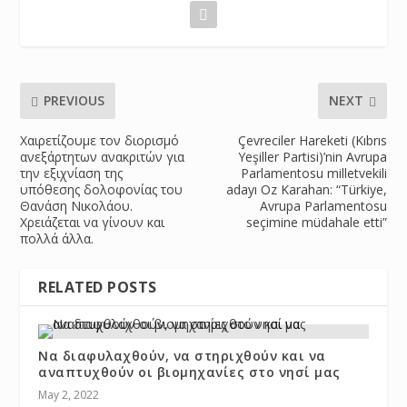
PREVIOUS
NEXT
Χαιρετίζουμε τον διορισμό
Çevreciler Hareketi (Kıbrıs
ανεξάρτητων ανακριτών για
Yeşiller Partisi)’nin Avrupa
την εξιχνίαση της
Parlamentosu milletvekili
υπόθεσης δολοφονίας του
adayı Oz Karahan: “Türkiye,
Θανάση Νικολάου.
Avrupa Parlamentosu
Χρειάζεται να γίνουν και
seçimine müdahale etti”
πολλά άλλα.
RELATED POSTS
Να διαφυλαχθούν, να στηριχθούν και να
αναπτυχθούν οι βιομηχανίες στο νησί μας
May 2, 2022