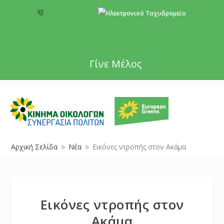
+357 22 518787
info@cyprusgreens.org
Γίνε Μέλος
Αρχική Σελίδα
Νέα
Εικόνες ντροπής στον Ακάμα
9
9
Εικόνες ντροπής στον
Ακάμα