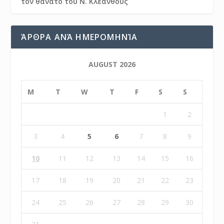
τον θάνατο του Ν. Κλεάνθους
ΆΡΘΡΑ ΑΝΆ ΗΜΕΡΟΜΗΝΊΑ
AUGUST 2026
M
T
W
T
F
S
S
1
2
3
4
5
6
7
8
9
10
11
12
13
14
15
16
17
18
19
20
21
22
23
24
25
26
27
28
29
30