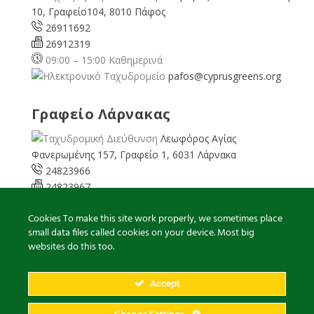
10, Γραφείο104, 8010 Πάφος
26911692
26912319
09:00 – 15:00 Καθημερινά
pafos@cyprusgreens.org
Γραφείο Λάρνακας
Λεωφόρος Αγίας
Φανερωμένης 157, Γραφείο 1, 6031 Λάρνακα
24823966
24823967
08:00 – 16:00 Καθημερινά
Cookies To make this site work properly, we sometimes place
larnaka@cyprusgreens.
small data files called cookies on your device. Most big
org
websites do this too.
Accept
2026
© Ολα τα δικαιώματα διατηρούνται