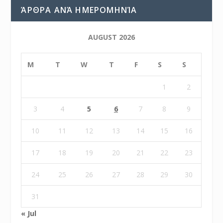
ΆΡΘΡΑ ΑΝΆ ΗΜΕΡΟΜΗΝΊΑ
AUGUST 2026
M
T
W
T
F
S
S
1
2
3
4
5
6
7
8
9
10
11
12
13
14
15
16
17
18
19
20
21
22
23
24
25
26
27
28
29
30
31
« Jul