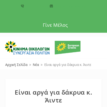
+357 22 518787
info@cyprusgreens.org
Γίνε Μέλος
Αρχική Σελίδα
Νέα
Είναι αργά για δάκρυα κ. Άιντε
9
9
Είναι αργά για δάκρυα κ.
Άιντε