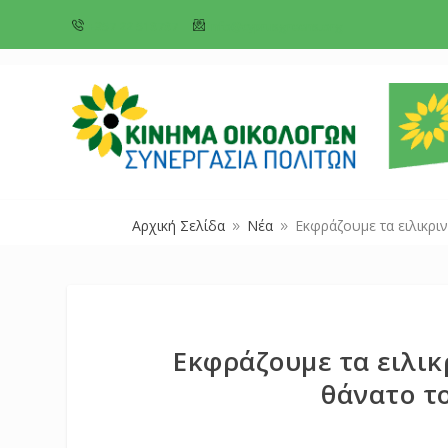
+357 22 518787
info@cyprusgreens.org
Αρχική Σελίδα
Νέα
Εκφράζουμε τα ειλικρι
9
9
Εκφράζουμε τα ειλικ
θάνατο τ