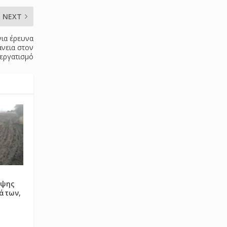
NEXT
για έρευνα
άνεια στον
εργατισμό
ιψης
άτων,