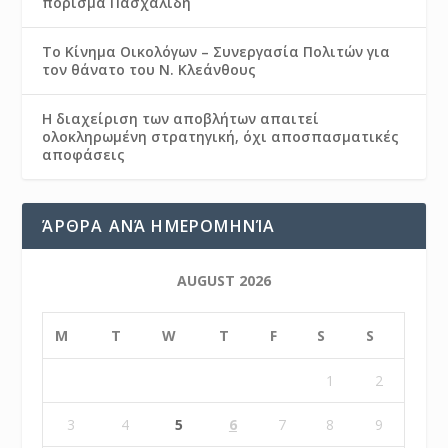
πόρισμα Πασχαλίδη
Το Κίνημα Οικολόγων – Συνεργασία Πολιτών για
τον θάνατο του Ν. Κλεάνθους
Η διαχείριση των αποβλήτων απαιτεί
ολοκληρωμένη στρατηγική, όχι αποσπασματικές
αποφάσεις
ΆΡΘΡΑ ΑΝΆ ΗΜΕΡΟΜΗΝΊΑ
AUGUST 2026
M
T
W
T
F
S
S
1
2
3
4
5
6
7
8
9