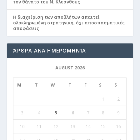
τον θάνατο του Ν. Κλεάνθους
Η διαχείριση των αποβλήτων απαιτεί
ολοκληρωμένη στρατηγική, όχι αποσπασματικές
αποφάσεις
ΆΡΘΡΑ ΑΝΆ ΗΜΕΡΟΜΗΝΊΑ
AUGUST 2026
M
T
W
T
F
S
S
1
2
3
4
5
6
7
8
9
10
11
12
13
14
15
16