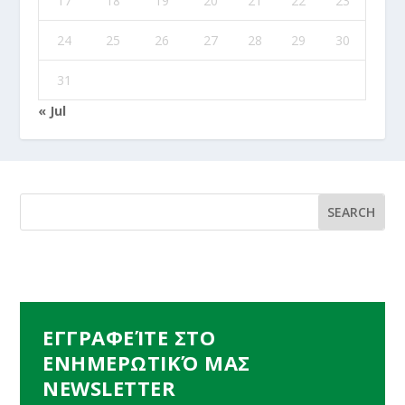
17
18
19
20
21
22
23
24
25
26
27
28
29
30
31
« Jul
ΕΓΓΡΑΦΕΊΤΕ ΣΤΟ
ΕΝΗΜΕΡΩΤΙΚΌ ΜΑΣ
NEWSLETTER