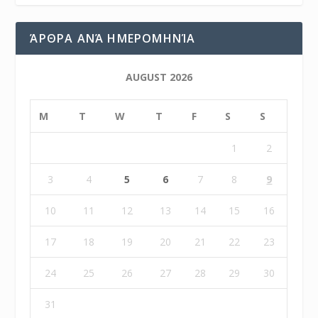
ΆΡΘΡΑ ΑΝΆ ΗΜΕΡΟΜΗΝΊΑ
AUGUST 2026
M
T
W
T
F
S
S
1
2
3
4
5
6
7
8
9
10
11
12
13
14
15
16
17
18
19
20
21
22
23
24
25
26
27
28
29
30
31