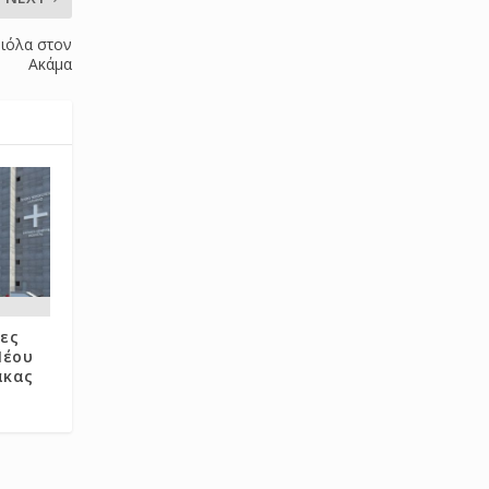
νιόλα στον
Ακάμα
ες
Νέου
ακας