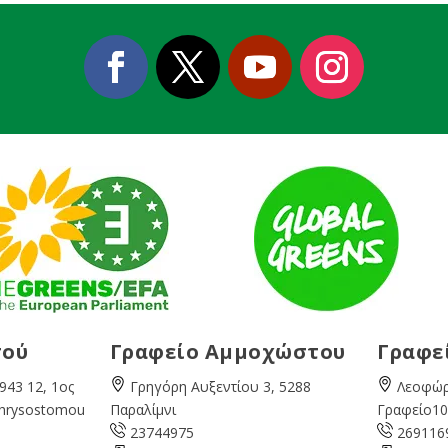
σού
Γραφείο Αμμοχώστου
Γραφε
943 12, 1ος
Γρηγόρη Αυξεντίου 3, 5288
Λεοφώρ
Chrysostomou
Παραλίμνι
Γραφείο10
23744975
269116