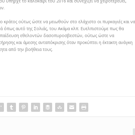
υ υπήρχε το καλοκαίρι του 2016 και συνεχίζει να χειροτερεύει,
ών.
ο κράτος ούτως ώστε να μειωθούν στο ελάχιστο οι πυρκαγιές και ν
ά όπως αυτό της Σολιάς, του Ακάμα κλπ. Ευελπιστούμε πως θα
 εκπαίδευση εθελοντών δασοπυροσβεστών, ούτως ώστε να
τήρησης και άμεσης ανταπόκρισης όταν προκύπτει η έκτακτη ανάγκη
τητα από την βοήθεια τους.