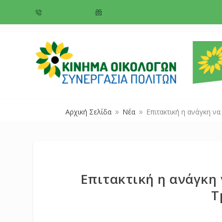
+357 22 518787
info@cyprusgreens.org
Αρχική Σελίδα
Νέα
Επιτακτική η ανάγκη ν
9
9
Επιτακτική η ανάγκη
Τ