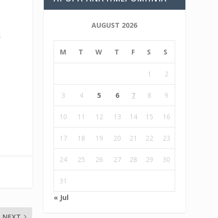
AUGUST 2026
α
M
T
W
T
F
S
S
1
2
3
4
5
6
7
8
9
10
11
12
13
14
15
16
17
18
19
20
21
22
23
24
25
26
27
28
29
30
31
« Jul
NEXT