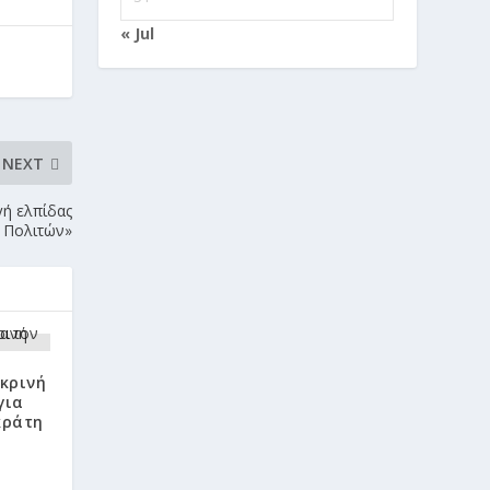
« Jul
NEXT
γή ελπίδας
α Πολιτών»
κρινή
για
κράτη