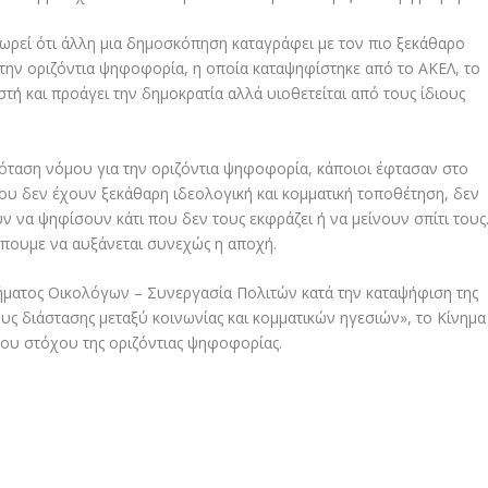
ρεί ότι άλλη μια δημοσκόπηση καταγράφει με τον πιο ξεκάθαρο
την οριζόντια ψηφοφορία, η οποία καταψηφίστηκε από το ΑΚΕΛ, το
τή και προάγει την δημοκρατία αλλά υιοθετείται από τους ίδιους
ρόταση νόμου για την οριζόντια ψηφοφορία, κάποιοι έφτασαν στο
υ δεν έχουν ξεκάθαρη ιδεολογική και κομματική τοποθέτηση, δεν
ν να ψηφίσουν κάτι που δεν τους εκφράζει ή να μείνουν σπίτι τους
έπουμε να αυξάνεται συνεχώς η αποχή.
ήματος Οικολόγων – Συνεργασία Πολιτών κατά την καταψήφιση της
ους διάστασης μεταξύ κοινωνίας και κομματικών ηγεσιών», το Κίνημα
 του στόχου της οριζόντιας ψηφοφορίας.