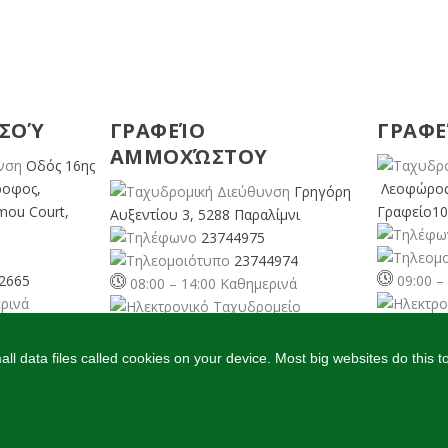
ΕΣΟΎ
ΓΡΑΦΕΊΟ
ΓΡΑΦΕ
ΑΜΜΟΧΏΣΤΟΥ
Οδός 16ης
ροφος,
Λεοφώρος
Γρηγόρη
mou Court,
Γραφείο10
Αυξεντίου 3, 5288 Παραλίμνι
23744975
23744974
2665
09:00 –
08:00 – 14:00 Καθημερινά
ερινά
pafos@cyp
famagusta@
cyprusgreens.org
org
l data files called cookies on your device. Most big websites do this t