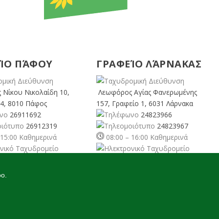
ΊΟ ΠΆΦΟΥ
ΓΡΑΦΕΊΟ ΛΆΡΝΑΚΑΣ
 Νίκου Νικολαίδη 10,
Λεωφόρος Αγίας Φανερωμένης
4, 8010 Πάφος
157, Γραφείο 1, 6031 Λάρνακα
26911692
24823966
26912319
24823967
 15:00 Καθημερινά
08:00 – 16:00 Καθημερινά
rusgreens.org
larnaka@cyprusgreens.
org
oo.