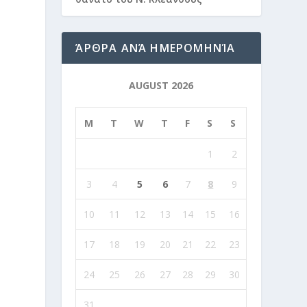
ΆΡΘΡΑ ΑΝΆ ΗΜΕΡΟΜΗΝΊΑ
AUGUST 2026
M
T
W
T
F
S
S
.
1
2
3
4
5
6
7
8
9
10
11
12
13
14
15
16
17
18
19
20
21
22
23
24
25
26
27
28
29
30
31