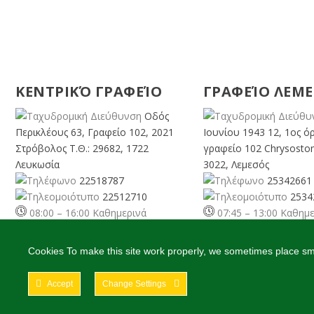
ΚΕΝΤΡΙΚΌ ΓΡΑΦΕΊΟ
ΓΡΑΦΕΊΟ ΛΕΜ
Οδός
Περικλέους 63, Γραφείο 102, 2021
Ιουνίου 1943 12, 1ος ό
Στρόβολος Τ.Θ.: 29682, 1722
γραφείο 102 Chrysosto
Λευκωσία
3022, Λεμεσός
22518787
25342661
22512710
2534
08:00 – 16:00 Καθημερινά
07:45 – 13:00 Καθημ
info@cyprusgreens.org
limassol@
cyprusgreens.
Cookies To make this site work properly, we sometimes place smal
Accept
Change Settings
2026
© Ολα τα δικαιώματα διατηρούνται