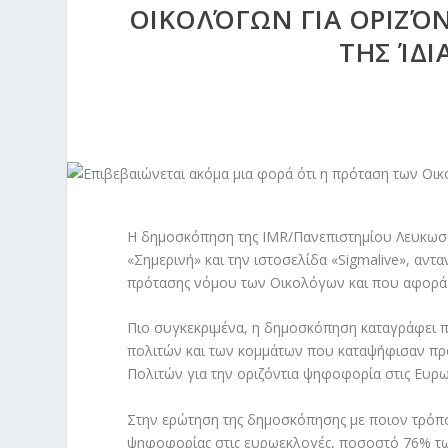
ΟΙΚΟΛΌΓΩΝ ΓΙΑ ΟΡΙΖΌ
ΤΗΣ ΊΔΙ
Η δημοσκόπηση της IMR/Πανεπιστημίου Λευκωσί
«Σημερινή» και την ιστοσελίδα «Sigmalive», αντ
πρότασης νόμου των Οικολόγων και που αφορά 
Πιο συγκεκριμένα, η δημοσκόπηση καταγράφει 
πολιτών και των κομμάτων που καταψήφισαν πρ
Πολιτών για την οριζόντια ψηφοφορία στις Ευρ
Στην ερώτηση της δημοσκόπησης με ποιον τρόπο
ψηφοφορίας στις ευρωεκλογές, ποσοστό 76% τω