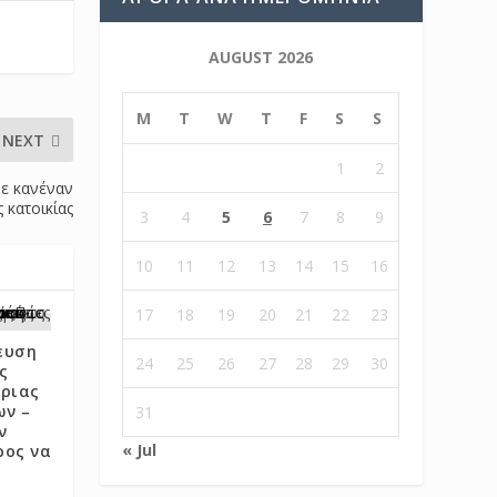
AUGUST 2026
M
T
W
T
F
S
S
NEXT
1
2
με κανέναν
 κατοικίας
3
4
5
6
7
8
9
10
11
12
13
14
15
16
17
18
19
20
21
22
23
ευση
24
25
26
27
28
29
30
ς
τριας
ων –
31
ν
« Jul
ρος να