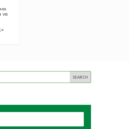
και
α να
;»