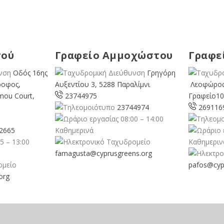
σού
Γραφείο Αμμοχώστου
Γραφε
Οδός 16ης
Γρηγόρη
ροφος,
Αυξεντίου 3, 5288 Παραλίμνι
Λεοφώρος
mou Court,
23744975
Γραφείο10
23744974
269116
08:00 – 14:00
2665
Καθημερινά
5 – 13:00
Καθημεριν
famagusta@
cyprusgreens.org
pafos@cyp
org