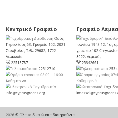
Κεντρικό Γραφείο
Γραφείο Λεμε
Οδός
Περικλέους 63, Γραφείο 102, 2021
Ιουνίου 1943 12, 1ος ό
Στρόβολος Τ.Θ.: 29682, 1722
γραφείο 102 Chrysosto
Λευκωσία
3022, Λεμεσός
22518787
25342661
22512710
2534
08:00 – 16:00
07:4
Καθημερινά
Καθημερινά
info@cyprusgreens.org
limassol@
cyprusgreens.
2026
© Ολα τα δικαιώματα διατηρούνται