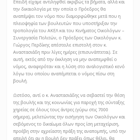
Επειδή είχαμε αντιληφθεί ακριβώς τα βήματα, αλλά και
την δικαιολογία με την οποία ο Πρόεδρος θα
αναπέμψει τον νόμο που διαμορφώθηκε μετά που η
πλειοψηφία των βουλευτών που υποστήριξαν την
τροπολογία του ΑΚΕΛ και του Κινήματος Οικολόγων –
Συνεργασία Πολιτών, ο Πρόεδρος των Οικολόγων κ.
Γιώργος Περδίκης απέστειλε επιστολή στον κ.
Αναστασιάδη πριν λίγες ημέρες (επισυνάπτεται). Σε
αυτή, εκτός από την έκκληση να μην αναπεμφθεί ο
νόμος, αναφερόταν και η λύση στο αναλογιστικό κενό
λόγω του οποίου αναπέμπεται ο νόμος πίσω στη
βουλή.
Ωστόσο, αντί ο κ. Αναστασιάδης να σεβαστεί την θέση
της βουλής και της κοινωνίας για παροχή της σύνταξης
χηρείας σε όλους τους άντρες (γύρω στις 7000
σήμερα), μελετώντας την εισήγηση των Οικολόγων και
σεβόμενος το δικαίωμα όλων προς ίση μεταχείριση,
προέβη στην αχρείαστη πράξη της αναπομπής, υπό την
απειλή ότι αν η βουλή δεν πράξει όπως θέλει, θα