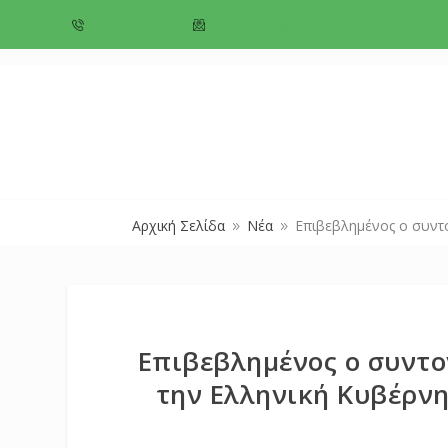
+357 22 518787
info@cyprusgreens.org
Αρχική Σελίδα
Νέα
Επιβεβλημένος ο συντο
9
9
Επιβεβλημένος ο συντο
την Ελληνική Κυβέρνη