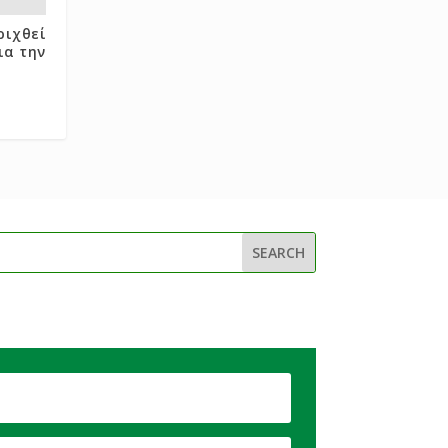
ριχθεί
ια την