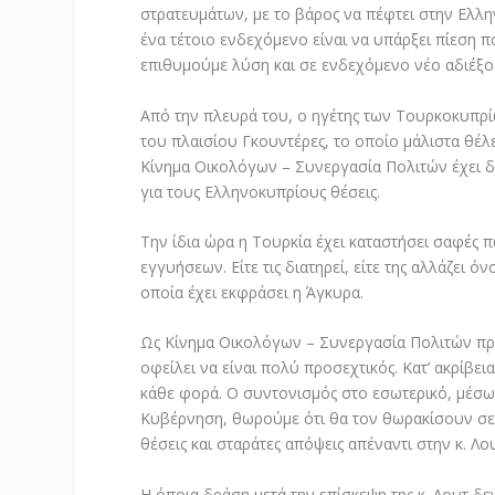
στρατευμάτων, με το βάρος να πέφτει στην Ελλη
ένα τέτοιο ενδεχόμενο είναι να υπάρξει πίεση π
επιθυμούμε λύση και σε ενδεχόμενο νέο αδιέξο
Από την πλευρά του, ο ηγέτης των Τουρκοκυπρί
του πλαισίου Γκουντέρες, το οποίο μάλιστα θέλ
Κίνημα Οικολόγων – Συνεργασία Πολιτών έχει δη
για τους Ελληνοκυπρίους θέσεις.
Την ίδια ώρα η Τουρκία έχει καταστήσει σαφές 
εγγυήσεων. Είτε τις διατηρεί, είτε της αλλάζει ό
οποία έχει εκφράσει η Άγκυρα.
Ως Κίνημα Οικολόγων – Συνεργασία Πολιτών π
οφείλει να είναι πολύ προσεχτικός. Κατ’ ακρίβε
κάθε φορά. Ο συντονισμός στο εσωτερικό, μέσω
Κυβέρνηση, θωρούμε ότι θα τον θωρακίσουν σε τ
θέσεις και σταράτες απόψεις απέναντι στην κ. Λου
Η όποια δράση μετά την επίσκεψη της κ. Λουτ δε