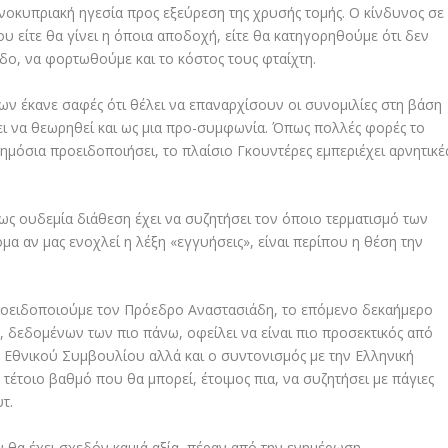
νοκυπριακή ηγεσία προς εξεύρεση της χρυσής τομής. Ο κίνδυνος σε
ου είτε θα γίνει η όποια αποδοχή, είτε θα κατηγορηθούμε ότι δεν
δο, να φορτωθούμε και το κόστος τους φταίχτη.
ων έκανε σαφές ότι θέλει να επαναρχίσουν οι συνομιλίες στη βάση
ει να θεωρηθεί και ως μια προ-συμφωνία. Όπως πολλές φορές το
μόσια προειδοποιήσει, το πλαίσιο Γκουντέρες εμπεριέχει αρνητικέ
πως ουδεμία διάθεση έχει να συζητήσει τον όποιο τερματισμό των
νομα αν μας ενοχλεί η λέξη «εγγυήσεις», είναι περίπου η θέση την
ροειδοποιούμε τον Πρόεδρο Αναστασιάδη, το επόμενο δεκαήμερο
ια, δεδομένων των πιο πάνω, οφείλει να είναι πιο προσεκτικός από
 Εθνικού Συμβουλίου αλλά και ο συντονισμός με την Ελληνική
έτοιο βαθμό που θα μπορεί, έτοιμος πια, να συζητήσει με πάγιες
τ.
ν θα έχει σχεδόν καμιά αξία, πέραν από την ενημέρωση.