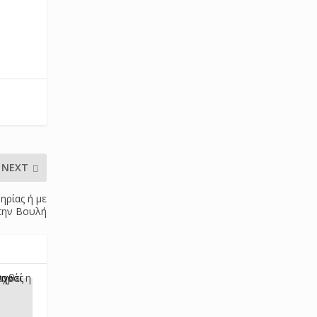
NEXT
ηρίας ή με
 την Βουλή