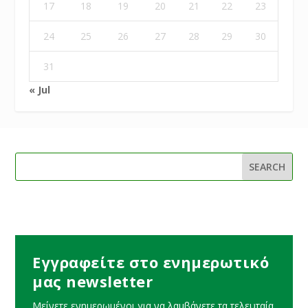
17
18
19
20
21
22
23
24
25
26
27
28
29
30
31
« Jul
Εγγραφείτε στο ενημερωτικό
μας newsletter
Μείνετε ενημερωμένοι για να λαμβάνετε τα τελευταία