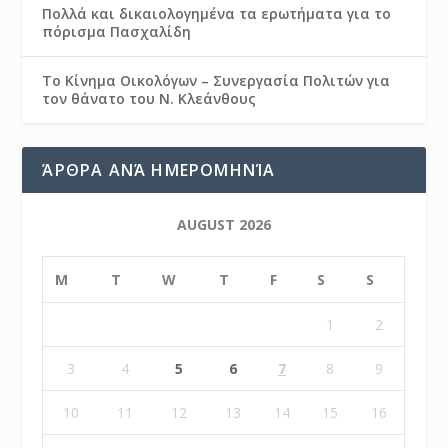
Πολλά και δικαιολογημένα τα ερωτήματα για το
πόρισμα Πασχαλίδη
Το Κίνημα Οικολόγων – Συνεργασία Πολιτών για
τον θάνατο του Ν. Κλεάνθους
ΆΡΘΡΑ ΑΝΆ ΗΜΕΡΟΜΗΝΊΑ
AUGUST 2026
M
T
W
T
F
S
S
1
2
3
4
5
6
7
8
9
10
11
12
13
14
15
16