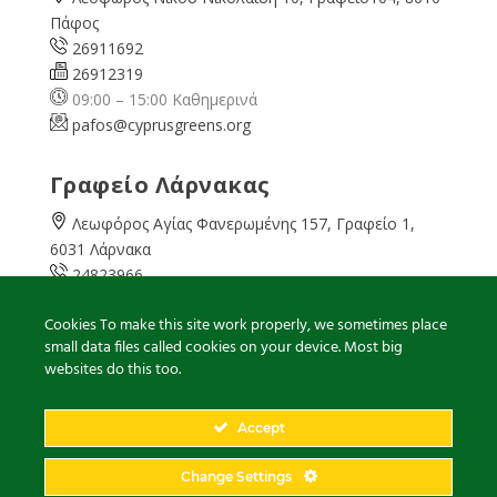
Πάφος
26911692
26912319
09:00 – 15:00 Καθημερινά
pafos@cyprusgreens.org
Γραφείο Λάρνακας
Λεωφόρος Αγίας Φανερωμένης 157, Γραφείο 1,
6031 Λάρνακα
24823966
24823967
Cookies To make this site work properly, we sometimes place
08:00 – 16:00 Καθημερινά
small data files called cookies on your device. Most big
larnaka@cyprusgreens.
org
websites do this too.
Accept
2026
© Ολα τα δικαιώματα διατηρούνται
Change Settings