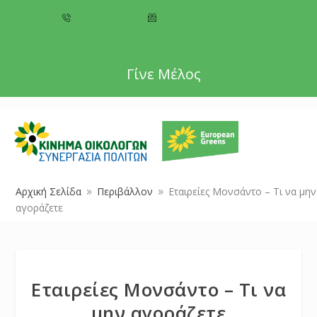
+357 22 518787
info@cyprusgreens.org
Γίνε Μέλος
Αρχική Σελίδα
Περιβάλλον
Εταιρείες Μονσάντο – Τι να μην
9
9
αγοράζετε
Εταιρείες Μονσάντο – Τι να
μην αγοράζετε