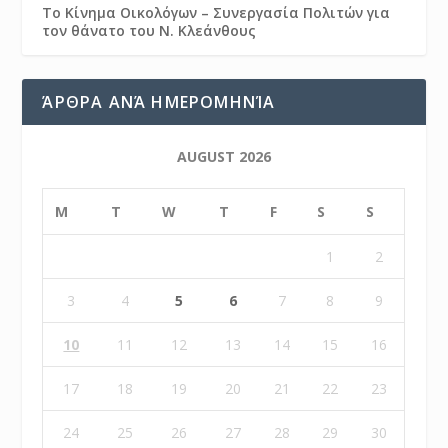
Το Κίνημα Οικολόγων – Συνεργασία Πολιτών για
τον θάνατο του Ν. Κλεάνθους
ΆΡΘΡΑ ΑΝΆ ΗΜΕΡΟΜΗΝΊΑ
AUGUST 2026
M
T
W
T
F
S
S
1
2
3
4
5
6
7
8
9
10
11
12
13
14
15
16
17
18
19
20
21
22
23
24
25
26
27
28
29
30