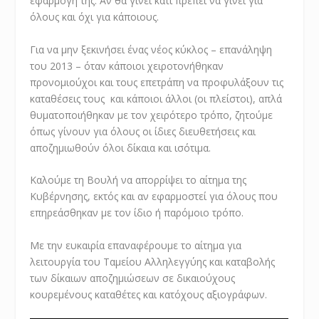
εφαρμογή της. Αν θα γίνει κάτι πρέπει να γίνει για
όλους και όχι για κάποιους.
Για να μην ξεκινήσει ένας νέος κύκλος – επανάληψη
του 2013 – όταν κάποιοι χειροτονήθηκαν
προνομιούχοι και τους επετράπη να προφυλάξουν τις
καταθέσεις τους και κάποιοι άλλοι (οι πλείστοι), απλά
θυματοποιήθηκαν με τον χειρότερο τρόπο, ζητούμε
όπως γίνουν για όλους οι ίδιες διευθετήσεις και
αποζημιωθούν όλοι δίκαια και ισότιμα.
Καλούμε τη Βουλή να απορρίψει το αίτημα της
Κυβέρνησης, εκτός και αν εφαρμοστεί για όλους που
επηρεάσθηκαν με τον ίδιο ή παρόμοιο τρόπο.
Με την ευκαιρία επαναφέρουμε το αίτημα για
λειτουργία του Ταμείου Αλληλεγγύης και καταβολής
των δίκαιων αποζημιώσεων σε δικαιούχους
κουρεμένους καταθέτες και κατόχους αξιογράφων.