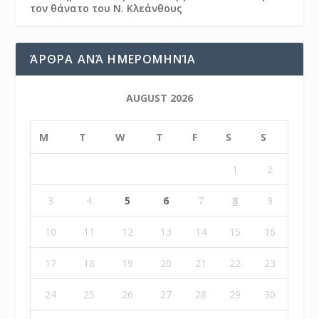
τον θάνατο του Ν. Κλεάνθους
ΆΡΘΡΑ ΑΝΆ ΗΜΕΡΟΜΗΝΊΑ
AUGUST 2026
M
T
W
T
F
S
S
1
2
3
4
5
6
7
8
9
10
11
12
13
14
15
16
17
18
19
20
21
22
23
24
25
26
27
28
29
30