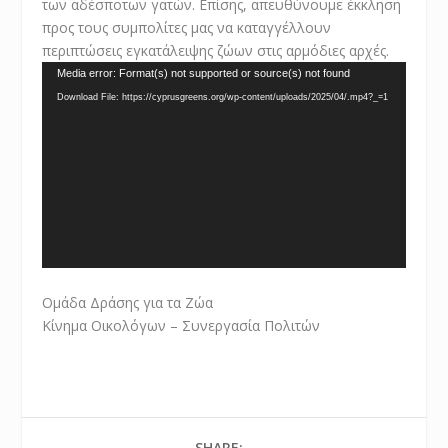
των αδέσποτων γατών. Επίσης, απευθύνουμε έκκληση
προς τους συμπολίτες μας να καταγγέλλουν
περιπτώσεις εγκατάλειψης ζώων στις αρμόδιες αρχές.
Video
Media error: Format(s) not supported or source(s) not found
Player
Download File: https://cyprusgreens.org/wp-content/uploads/2025/04/.mp4?_=1
Ομάδα Δράσης για τα Ζώα
Κίνημα Οικολόγων – Συνεργασία Πολιτών
SHARE: