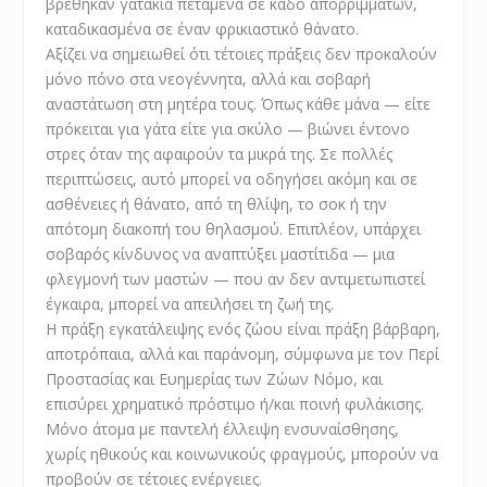
βρέθηκαν γατάκια πεταμένα σε κάδο απορριμμάτων,
καταδικασμένα σε έναν φρικιαστικό θάνατο.
Αξίζει να σημειωθεί ότι τέτοιες πράξεις δεν προκαλούν
μόνο πόνο στα νεογέννητα, αλλά και σοβαρή
αναστάτωση στη μητέρα τους. Όπως κάθε μάνα — είτε
πρόκειται για γάτα είτε για σκύλο — βιώνει έντονο
στρες όταν της αφαιρούν τα μικρά της. Σε πολλές
περιπτώσεις, αυτό μπορεί να οδηγήσει ακόμη και σε
ασθένειες ή θάνατο, από τη θλίψη, το σοκ ή την
απότομη διακοπή του θηλασμού. Επιπλέον, υπάρχει
σοβαρός κίνδυνος να αναπτύξει μαστίτιδα — μια
φλεγμονή των μαστών — που αν δεν αντιμετωπιστεί
έγκαιρα, μπορεί να απειλήσει τη ζωή της.
Η πράξη εγκατάλειψης ενός ζώου είναι πράξη βάρβαρη,
αποτρόπαια, αλλά και παράνομη, σύμφωνα με τον Περί
Προστασίας και Ευημερίας των Ζώων Νόμο, και
επισύρει χρηματικό πρόστιμο ή/και ποινή φυλάκισης.
Μόνο άτομα με παντελή έλλειψη ενσυναίσθησης,
χωρίς ηθικούς και κοινωνικούς φραγμούς, μπορούν να
προβούν σε τέτοιες ενέργειες.