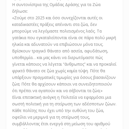
Η συντονίστρια της Ομάδας Δράσης για τα Ζώα
δήλωσε:
«Ζούμε στο 2025 και όσο συνεχίζονται αυτές οι
καταδικαστέες πράξεις απέναντι στα ζώα, δεν
μπορούμε να λεγόμαστε πολιτισμένος λαός. Τα
γατάκια που εγκαταλείπονται είναι σε πάρα πολύ μικρή
ηλικία και αδυνατούν να επιβιώσουν μόνα τους.
Βρίσκουν τραγικό θάνατο από ασιτία, αφυδάτωση,
υποθερμία… και μας κάνει να διερωτόμαστε πώς
γίνεται κάποιος να λέγεται “άνθρωπος” και να προκαλεί
φρικτό θάνατο σε ζώα χωρίς καμία τύψη. Πότε θα
υπάρξουν πραγματικές τιμωρίες για όσους βασανίζουν
ζώα; Πότε θα αρχίσουν κάποιοι να συνειδητοποιούν
ότι πρέπει να αγαπούν και να σέβονται τα ζώα;»
Είναι επιτακτική ανάγκη η Πολιτεία να εφαρμόσει μια
σωστή πολιτική για τη στείρωση των αδέσποτων ζώων.
Κάθε πολίτης που έχει υπό την ευθύνη του ζώα,
οφείλει να μεριμνά για τη στείρωσή τους,
συμβάλλοντας έτσι ενεργά στη μείωση του αριθμού