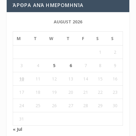
ΆΡΘΡΑ ΑΝΆ ΗΜΕΡΟΜΗΝΊΑ
AUGUST 2026
M
T
W
T
F
S
S
1
2
3
4
5
6
7
8
9
10
11
12
13
14
15
16
17
18
19
20
21
22
23
24
25
26
27
28
29
30
31
« Jul