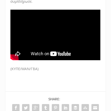
συμπλήρωσε.
(ΚΥΠΕ/ΜΑΝ/ΓΒΑ)
SHARE: