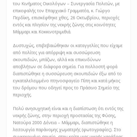
του Κινήματος Οικολόγων – Συνεργασία Πολιτών, με
επικεφαλής τον Επαρχιακό Γραμματέα, κ. Γιώργο
Περδίκη, επισκέφθηκε χθες, 26 Οκτωβρίου, περιοχές
εντός και πλησίον της νεκρής ζώνης στις κοινότητες
Μάμμαρι και Κοκκινοτριμιθιά.
Δυστυχώς, επιβεβαιώθηκαν οι καταγγελίες που είχαμε
από πολίτες για απόρριψη και συσσώρευση
σκουπιδιών, μπάζων, αλλά και επικινδύνων
αποβλήτων σε διάφορα σημεία. Για πολλοστή φορά
διαπιστώθηκε η συσσώρευση σκουπιδιών έξω από το
εγκαταλελειμμένο πτηνοσφαγείο Πίπη και κατά μήκος
του δρόμου που οδηγεί προς το Πράσινο Σημείο της
περιοχής.
Πολύ ανησυχητική είναι και η διαπίστωση ότι εντός της
νεκρής ζώνης, στην περιοχή προστασίας της Φύσης,
Νατούρα 2000 Δένεια – Μάμμαρι, διαπιστώθηκε η
λειτουργία παράνομης χωματερής (φωτογραφίες). Στο
συγκεκριμένο σημείο, στην κοίτη μιας μικρής χαράδρας