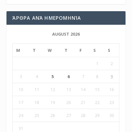
ΆΡΘΡΑ ΑΝΆ ΗΜΕΡΟΜΗΝΊΑ
AUGUST 2026
M
T
W
T
F
S
S
1
2
3
4
5
6
7
8
9
10
11
12
13
14
15
16
17
18
19
20
21
22
23
24
25
26
27
28
29
30
31