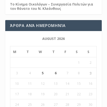
Το Κίνημα Οικολόγων – Συνεργασία Πολιτών για
τον θάνατο του Ν. Κλεάνθους
ΆΡΘΡΑ ΑΝΆ ΗΜΕΡΟΜΗΝΊΑ
AUGUST 2026
M
T
W
T
F
S
S
1
2
3
4
5
6
7
8
9
10
11
12
13
14
15
16
17
18
19
20
21
22
23
24
25
26
27
28
29
30