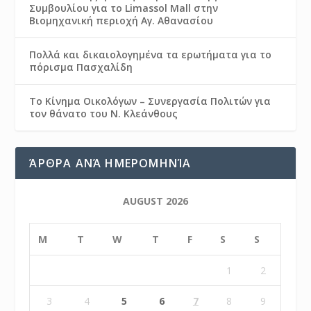
Συμβουλίου για το Limassol Mall στην
Βιομηχανική περιοχή Αγ. Αθανασίου
Πολλά και δικαιολογημένα τα ερωτήματα για το
πόρισμα Πασχαλίδη
Το Κίνημα Οικολόγων – Συνεργασία Πολιτών για
τον θάνατο του Ν. Κλεάνθους
ΆΡΘΡΑ ΑΝΆ ΗΜΕΡΟΜΗΝΊΑ
AUGUST 2026
M
T
W
T
F
S
S
1
2
3
4
5
6
7
8
9