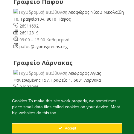
Γραφείο Πάφου
Λεοφώρος Νίκου Νικολαίδη
10, Γραφείο104, 8010 Πάφος
26911692
26912319
09:00 – 15:00 Καθημερινά
pafos@cyprusgreens.org
Γραφείο Λάρνακας
Λεωφόρος Αγίας
Φανερωμένης 157, Γραφείο 1, 6031 Λάρνακα
24823966
24823967
08:00 – 16:00 Καθημερινά
Cookies To make this site work properly, we sometimes
place small data files called cookies on your device. Most
larnaka@cyprusgreens.
org
big websites do this too.
Accept
2026
© Ολα τα δικαιώματα διατηρούνται