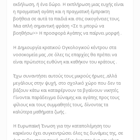
εκδήλωση, ή ένα δώρο. Η εκπλήρωση μιας ευχής είναι
η πραγματική αγάπη και η πραγματική έμπρακτη
βοήθεια σε αυτά τα παιδιά και στις οικογένειες τους.
Μια απλή σημαντική φράση <Σε τι μπορώ να
βοηθήσω>> Η προσφορά Αγάπης να παίρνει μορφή .
Η Δημιουργία κρατικού Ογκολογικού κέντρου στα
νοσοκομεία μας ,σε όλες τις επαρχίες θα πρέπει να
είναι πρώτιστος ευθύνη και καθήκον του κράτους .
Έχω συναντήσει αυτούς τους μικρούς ήρωες ,αλλά
μεγάλους στην ψυχή, στο σχολικό χώρο που δεν τα
βάζουν κάτω και καταφέρνουν τα βγαίνουν νικητές.
Γίνονται παράδειγμα δύναμης και αγάπης προς τους
φίλους και τους συμμαθητές τους, δίνοντας τα
καλύτερα μαθήματα ζωής .
Η Ευρωπαϊκή Ένωση για την καταπολέμηση του
καρκίνου έχει συγκεντρώσει όλες τις δυνάμεις της, σε