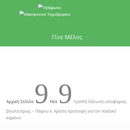
+357 22 518787
info@cyprusgreens.org
Γίνε Μέλος
9
9
Αρχική Σελίδα
Νέα
Γραπτή δήλωση υποψήφιας
βουλεύτριας – Πάφου κ. Χρίστα Χριστοφή για τον παιδικό
καρκίνο