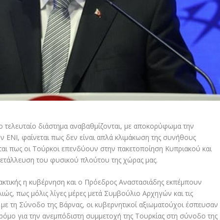
ο τελευταίο διάστημα αναβαθμίζονται, με αποκορύφωμα την
ην ΕΝΙ, φαίνεται πως δεν είναι απλά κλιμάκωση της συνήθους
εται πως οι Τούρκοι επενδύουν στην πακετοποίηση Κυπριακού και
μετάλλευση του φυσικού πλούτου της χώρας μας.
τακτικής η κυβέρνηση και ο Πρόεδρος Αναστασιάδης εκπέμπουν
ιώς, πως μόλις λίγες μέρες μετά Συμβούλιο Αρχηγών και τις
με τη Σύνοδο της Βάρνας, οι κυβερνητικοί αξιωματούχοι έσπευσαν
ρόμο για την ανεμπόδιστη συμμετοχή της Τουρκίας στη σύνοδο της