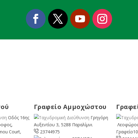
σού
Γραφείο Αμμοχώστου
Γραφε
Οδός 16ης
Γρηγόρη
ροφος,
Αυξεντίου 3, 5288 Παραλίμνι
Λεοφώρος
mou Court,
23744975
Γραφείο10