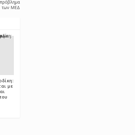
ο πρόβλημα
των ΜΕΔ
ρδίκη:
ται με
αι
που