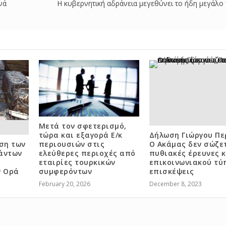
νά
H κυβερνητική αδράνεια μεγεθύνει το ήδη μεγάλ
Μετά τον σφετερισμό,
τώρα και εξαγορά Ε/κ
Δήλωση Γιώργου Πε
ση των
περιουσιών στις
Ο Ακάμας δεν σώζε
άντων
ελεύθερες περιοχές από
πυθιακές έρευνες κ
εταιρίες τουρκικών
επικοινωνιακού τύ
ν Ορά
συμφερόντων
επισκέψεις
February 20, 2026
December 8, 2023