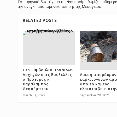
Το πυρηνικό δυστύχημα της Φουκοσίμα θυμίζει καθημερι
την ανάγκη αποπυρηνικοποίησης της Μεσογείου
RELATED POSTS
Στο Συμβούλιο Πράσινων
Αρχηγών στις Βρυξέλλες
Άμεση απομάκρυν
ο Πρόεδρος κ.
καρκινογόνων αμι
Χαράλαμπος
από το καμένο
Θεοπέμπτου
ελαιοτριβείο στη
March 31, 2023
September 29, 2021