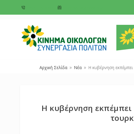
+357 22 518787
info@cyprusgreens.org
Αρχική Σελίδα
Νέα
Η κυβέρνηση εκπέμπει 
9
9
Η κυβέρνηση εκπέμπει 
τουρκ