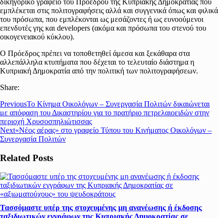
δικηγορικό γραφείο του Προέδρου της Κυπριακής Δημοκρατίας που
εμπλέκεται στις πολιτογραφήσεις αλλά και συγγενικά όπως και φιλικά
του πρόσωπα, που εμπλέκονται ως μεσάζοντες ή ως ευνοούμενοι
επενδυτές γης και developers (ακόμα και πρόσωπα του στενού του
οικογενειακού κύκλου).
Ο Πρόεδρος πρέπει να τοποθετηθεί άμεσα και ξεκάθαρα στα
αλλεπάλληλα κτυπήματα που δέχεται το τελευταίο διάστημα η
Κυπριακή Δημοκρατία από την πολιτική των πολιτογραφήσεων.
Share:
Previous
Το Κίνημα Οικολόγων – Συνεργασία Πολιτών δικαιώνεται
με απόφαση του Δικαστηρίου για το πρατήριο πετρελαιοειδών στην
περιοχή Χρυσοσπηλιώτισσας
Next
«Νέος αέρας» στο γραφείο Τύπου του Κινήματος Οικολόγων –
Συνεργασία Πολιτών
Related Posts
Τασσόμαστε υπέρ της στοχευμένης μη ανανέωσης ή έκδοσης
ταξιδιωτικών εγγράφων της Κυπριακής Δημοκρατίας σε