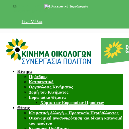
+357 22 518787
info@cyprusgreens.org
Γίνε Μέλος
Κίνημα
Πρόεδρος
Καταστατικό
Οργανώσεις Κινήματος
Δομή του Κινήματος
Ευρωπαϊκά Θέματα
Χάρτα των Ευρωπαίων Πρασίνων
Θέσεις
Κλιματική Αλλαγή – Προστασία Περιβάλλοντος
Οικονομική ανασυγκρότηση και δίκαιη κατανομή
του πλούτου
Κυπριακό Πρόβλημα