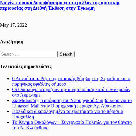
Να γίνει τοπικό δημοψήφισμα για το μέλλον της κρατικής
περιουσίας στη Διεθνή Έκθεση στην Έγκωμη
May 17, 2022
Αναζήτηση
Search
for:
Τελευταίες δημοσιεύσεις
6 Αυγούστου: Ρίψη της ατομικής βόμβας στη Χιροσίμα και ο
πυρηνικός εφιάλτης σήμερα
Οι Οικολόγοι στηρίζουν την κινητοποίηση κατά των κεραιών
στο Ακρωτήρι
Σκανδαλώδης η απόφαση του Υπουργικού Συμβουλίου για το
Limassol Mall στην Βιομηχανική περιοχή Αγ. Αθανασίου
Πολλά και δικαιολογημένα τα ερωτήματα για το πόρισμα
Πασχαλίδη
Το Κίνημα Οικολόγων – Συνεργασία Πολιτών για τον θάνατο
του Ν. Κλεάνθους