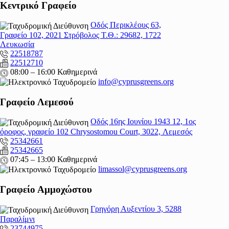
Κεντρικό Γραφείο
Οδός Περικλέους 63,
Γραφείο 102, 2021 Στρόβολος Τ.Θ.: 29682, 1722
Λευκωσία
22518787
22512710
08:00 – 16:00 Καθημερινά
info@cyprusgreens.org
Γραφείο Λεμεσού
Οδός 16ης Ιουνίου 1943 12, 1ος
όροφος, γραφείο 102 Chrysostomou Court, 3022, Λεμεσός
25342661
25342665
07:45 – 13:00 Καθημερινά
limassol@
cyprusgreens.org
Γραφείο Αμμοχώστου
Γρηγόρη Αυξεντίου 3, 5288
Παραλίμνι
23744975