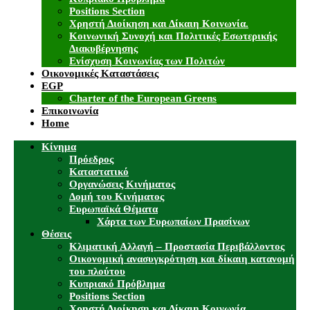
Positions Section
Χρηστή Διοίκηση και Δίκαιη Κοινωνία.
Κοινωνική Συνοχή και Πολιτικές Εσωτερικής
Διακυβέρνησης
Ενίσχυση Κοινωνίας των Πολιτών
Οικονομικές Καταστάσεις
EGP
Charter of the European Greens
Επικοινωνία
Home
Κίνημα
Πρόεδρος
Καταστατικό
Οργανώσεις Κινήματος
Δομή του Κινήματος
Ευρωπαϊκά Θέματα
Χάρτα των Ευρωπαίων Πρασίνων
Θέσεις
Κλιματική Αλλαγή – Προστασία Περιβάλλοντος
Οικονομική ανασυγκρότηση και δίκαιη κατανομή
του πλούτου
Κυπριακό Πρόβλημα
Positions Section
Χρηστή Διοίκηση και Δίκαιη Κοινωνία.