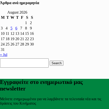
Άρθρα ανά ημερομηνία
August 2026
M
T
W
T
F
S
S
1
2
3
4
5
6
7
8
9
10
11
12
13
14
15
16
17
18
19
20
21
22
23
24
25
26
27
28
29
30
31
« Jul
Search
for:
Εγγραφείτε στο ενημερωτικό μας
newsletter
Μείνετε ενημερωμένοι για να λαμβάνετε τα τελευταία νέα και τις
δράσεις του Κινήματος