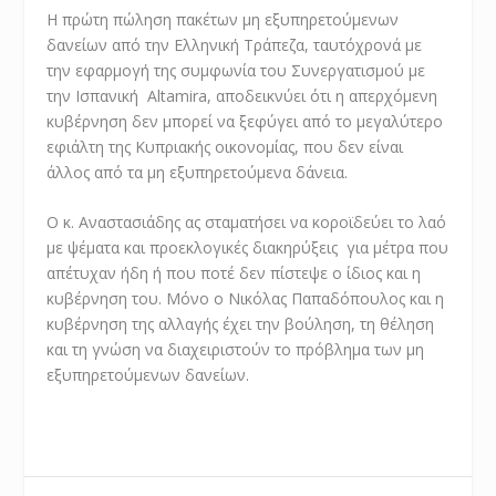
Η πρώτη πώληση πακέτων μη εξυπηρετούμενων
δανείων από την Ελληνική Τράπεζα, ταυτόχρονά με
την εφαρμογή της συμφωνία του Συνεργατισμού με
την Ισπανική
Altamira
, αποδεικνύει ότι η απερχόμενη
κυβέρνηση δεν μπορεί να ξεφύγει από το μεγαλύτερο
εφιάλτη της Κυπριακής οικονομίας, που δεν είναι
άλλος από τα μη εξυπηρετούμενα δάνεια.
Ο κ. Αναστασιάδης ας σταματήσει να κοροϊδεύει το λαό
με ψέματα και προεκλογικές διακηρύξεις
για μέτρα που
απέτυχαν ήδη ή που ποτέ δεν πίστεψε ο ίδιος και η
κυβέρνηση του. Μόνο ο Νικόλας Παπαδόπουλος και η
κυβέρνηση της αλλαγής έχει την βούληση, τη θέληση
και τη γνώση να διαχειριστούν το πρόβλημα των μη
εξυπηρετούμενων δανείων.