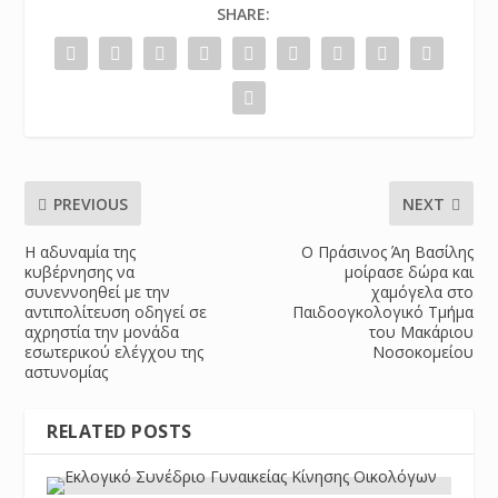
SHARE:
PREVIOUS
NEXT
Η αδυναμία της
Ο Πράσινος Άη Βασίλης
κυβέρνησης να
μοίρασε δώρα και
συνεννοηθεί με την
χαμόγελα στο
αντιπολίτευση οδηγεί σε
Παιδοογκολογικό Τμήμα
αχρηστία την μονάδα
του Μακάριου
εσωτερικού ελέγχου της
Νοσοκομείου
αστυνομίας
RELATED POSTS