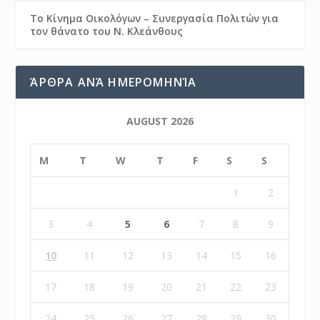
Το Κίνημα Οικολόγων – Συνεργασία Πολιτών για
τον θάνατο του Ν. Κλεάνθους
ΆΡΘΡΑ ΑΝΆ ΗΜΕΡΟΜΗΝΊΑ
AUGUST 2026
M
T
W
T
F
S
S
1
2
3
4
5
6
7
8
9
10
11
12
13
14
15
16
17
18
19
20
21
22
23
24
25
26
27
28
29
30