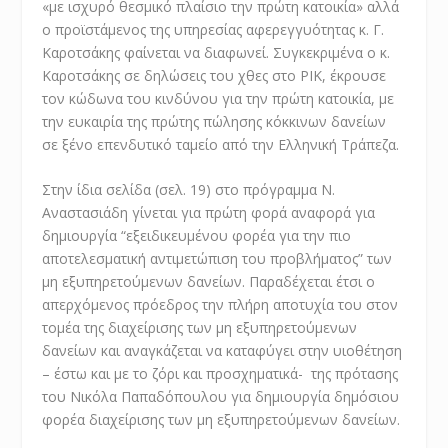
«με ισχυρό θεσμικό πλαίσιο την πρώτη κατοικία» αλλά
ο προϊστάμενος της υπηρεσίας αφερεγγυότητας κ. Γ.
Καροτσάκης φαίνεται να διαφωνεί. Συγκεκριμένα ο κ.
Καροτσάκης σε δηλώσεις του χθες στο ΡΙΚ, έκρουσε
τον κώδωνα του κινδύνου για την πρώτη κατοικία, με
την ευκαιρία της πρώτης πώλησης κόκκινων δανείων
σε ξένο επενδυτικό ταμείο από την Ελληνική Τράπεζα.
Στην ίδια σελίδα (σελ. 19) στο πρόγραμμα Ν.
Αναστασιάδη γίνεται για πρώτη φορά αναφορά για
δημιουργία “εξειδικευμένου φορέα για την πιο
αποτελεσματική αντιμετώπιση του προβλήματος” των
μη εξυπηρετούμενων δανείων. Παραδέχεται έτσι ο
απερχόμενος πρόεδρος την πλήρη αποτυχία του στον
τομέα της διαχείρισης των μη εξυπηρετούμενων
δανείων και αναγκάζεται να καταφύγει στην υιοθέτηση
– έστω και με το ζόρι και προσχηματικά-
της πρότασης
του Νικόλα Παπαδόπουλου για δημιουργία δημόσιου
φορέα διαχείρισης των μη εξυπηρετούμενων δανείων.